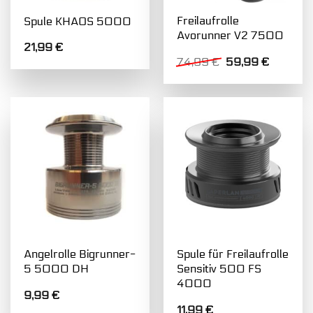
Freilaufrolle
Spule KHAOS 5000
Avorunner V2 7500
21,99
€
Ursprünglicher
Aktuelle
74,99
€
59,99
€
Preis
Preis
war:
ist:
74,99 €
59,99 €
Angelrolle Bigrunner-
Spule für Freilaufrolle
5 5000 DH
Sensitiv 500 FS
4000
9,99
€
11,99
€