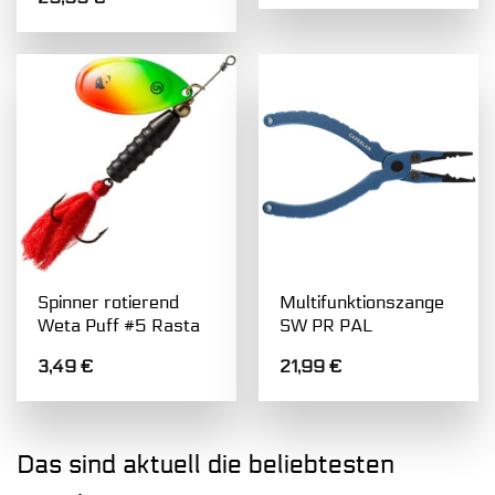
Spinner rotierend
Multifunktionszange
Weta Puff #5 Rasta
SW PR PAL
3,49
€
21,99
€
Das sind aktuell die beliebtesten