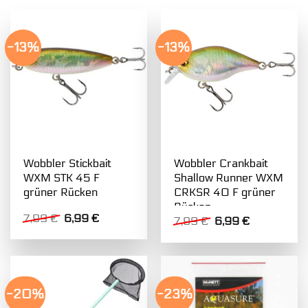
-13%
-13%
Wobbler Stickbait
Wobbler Crankbait
WXM STK 45 F
Shallow Runner WXM
grüner Rücken
CRKSR 40 F grüner
Rücken
Ursprünglicher
Aktueller
7,99
€
6,99
€
Ursprünglicher
Aktueller
7,99
€
6,99
€
Preis
Preis
Preis
Preis
war:
ist:
war:
ist:
7,99 €
6,99 €.
7,99 €
6,99 €.
-20%
-23%