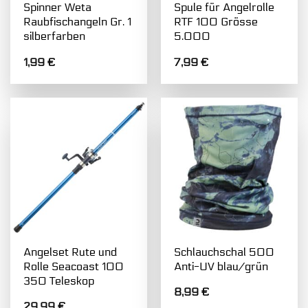
Spinner Weta
Spule für Angelrolle
Raubfischangeln Gr. 1
RTF 100 Grösse
silberfarben
5.000
1,99
€
7,99
€
Angelset Rute und
Schlauchschal 500
Rolle Seacoast 100
Anti-UV blau/grün
350 Teleskop
8,99
€
29,99
€