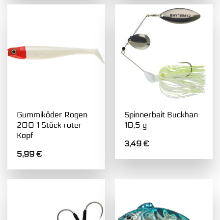
Gummiköder Rogen
Spinnerbait Buckhan
200 1 Stück roter
10,5 g
Kopf
3,49
€
5,99
€