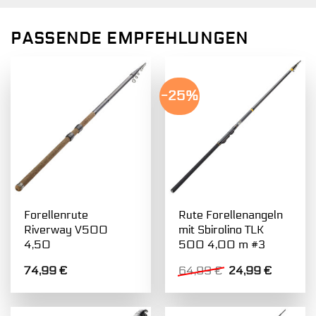
PASSENDE EMPFEHLUNGEN
-25%
Forellenrute
Rute Forellenangeln
Riverway V500
mit Sbirolino TLK
4,50
500 4,00 m #3
Ursprünglicher
Aktuelle
74,99
€
64,99
€
24,99
€
Preis
Preis
war:
ist:
64,99 €
24,99 €