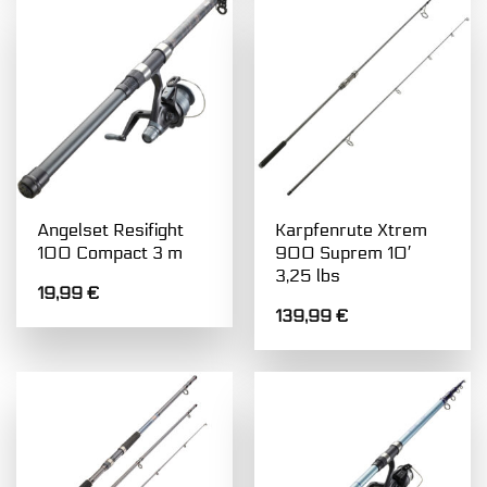
Angelset Resifight
Karpfenrute Xtrem
100 Compact 3 m
900 Suprem 10′
3,25 lbs
19,99
€
139,99
€