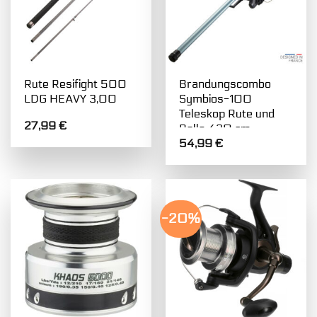
Rute Resifight 500
Brandungscombo
LDG HEAVY 3,00
Symbios-100
Teleskop Rute und
27,99
€
Rolle 420 cm
54,99
€
-20%