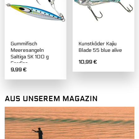
Gummifisch
Kunstköder Kajiu
Meeresangeln
Blade 55 blue alive
Saltiga SK 100 g
10,99
€
Sardine
9,99
€
AUS UNSEREM MAGAZIN