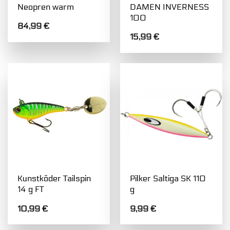
Neopren warm
DAMEN INVERNESS
100
84,99
€
15,99
€
Kunstköder Tailspin
Pilker Saltiga SK 110
14 g FT
g
10,99
€
9,99
€