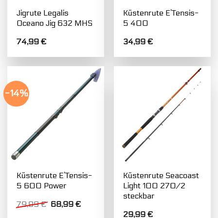
Jigrute Legalis
Küstenrute E’Tensis-
Oceano Jig 632 MHS
5 400
74,99
€
34,99
€
-14%
Küstenrute E’Tensis-
Küstenrute Seacoast
5 600 Power
Light 100 270/2
steckbar
Ursprünglicher
Aktueller
79,99
€
68,99
€
Preis
Preis
29,99
€