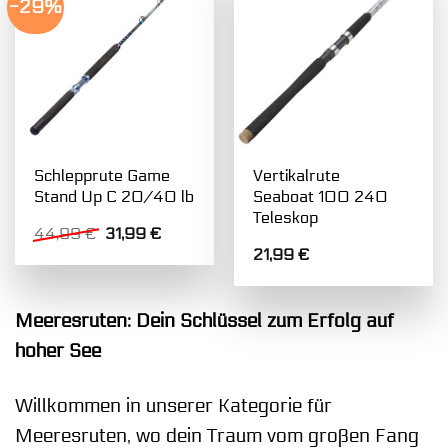
-29%
Schlepprute Game
Vertikalrute
Stand Up C 20/40 lb
Seaboat 100 240
Teleskop
Ursprünglicher
Aktueller
44,99
€
31,99
€
Preis
Preis
21,99
€
war:
ist:
44,99 €
31,99 €.
Meeresruten: Dein Schlüssel zum Erfolg auf
hoher See
Willkommen in unserer Kategorie für
Meeresruten, wo dein Traum vom großen Fang