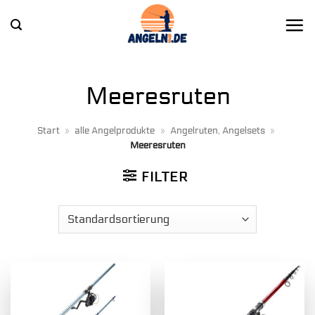
Zum
Inhalt
springen
Meeresruten
Start
»
alle Angelprodukte
»
Angelruten, Angelsets
»
Meeresruten
FILTER