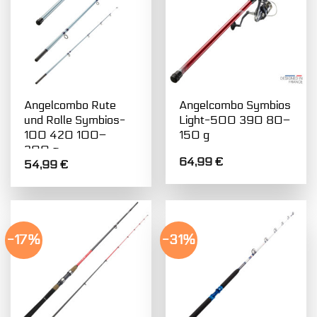
Angelcombo Rute
Angelcombo Symbios
und Rolle Symbios-
Light-500 390 80–
100 420 100–
150 g
200 g
64,99
€
54,99
€
-17%
-31%