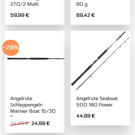
270/2 Multi
80 g
59,99
€
69,42
€
-29%
Angelrute
Angelrute Seaboat
Schleppangeln
500 180 Power
Mariner Boat 15/30
44,99
€
lbs
Ursprünglicher
Aktueller
34,99
€
24,99
€
Preis
Preis
war:
ist: