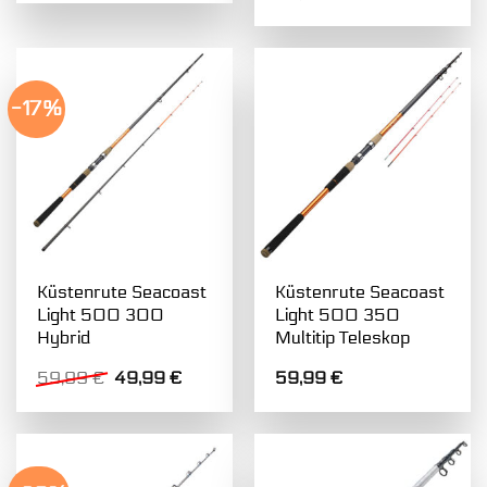
war:
ist:
79,99 €
68,99 €.
-17%
Küstenrute Seacoast
Küstenrute Seacoast
Light 500 300
Light 500 350
Hybrid
Multitip Teleskop
Ursprünglicher
Aktueller
59,99
€
49,99
€
59,99
€
Preis
Preis
war:
ist:
59,99 €
49,99 €.