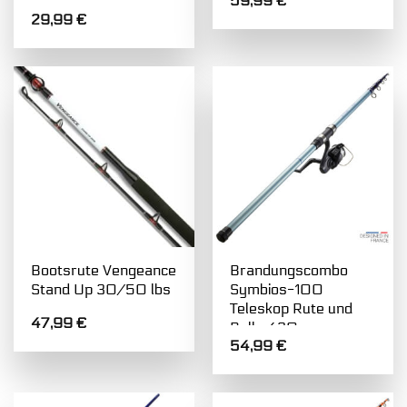
59,99
€
29,99
€
Bootsrute Vengeance
Brandungscombo
Stand Up 30/50 lbs
Symbios-100
Teleskop Rute und
47,99
€
Rolle 420 cm
54,99
€