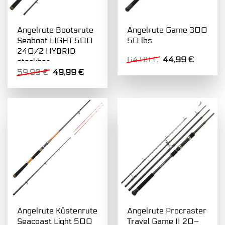
Angelrute Bootsrute
Angelrute Game 300
Seaboat LIGHT 500
50 lbs
240/2 HYBRID
Ursprünglicher
Aktuelle
64,99
€
44,99
€
steckbar
Preis
Preis
Ursprünglicher
Aktueller
59,99
€
49,99
€
war:
ist:
Preis
Preis
64,99 €
44,99 €
war:
ist:
59,99 €
49,99 €.
Angelrute Küstenrute
Angelrute Procraster
Seacoast Light 500
Travel Game II 20–