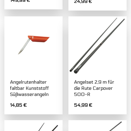
149,99
€
24,99
€
Spitze
Angelrutenhalter
Angelset 2,9 m für
faltbar Kunststoff
die Rute Carpover
Süßwasserangeln
500-R
14,85
€
54,99
€