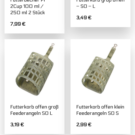
2Cup 100 ml /
– SO – L
250 ml 2 Stück
3,49
€
7,99
€
Futterkorb offen groß
Futterkorb offen klein
Feederangeln SO L
Feederangeln SO S
3,19
€
2,99
€