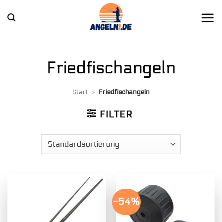
Zum
Inhalt
springen
Friedfischangeln
Start
»
Friedfischangeln
FILTER
-54%