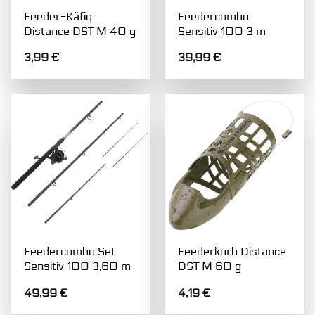
Feeder-Käfig
Feedercombo
Distance DST M 40 g
Sensitiv 100 3 m
3,99
€
39,99
€
Feedercombo Set
Feederkorb Distance
Sensitiv 100 3,60 m
DST M 60 g
49,99
€
4,19
€