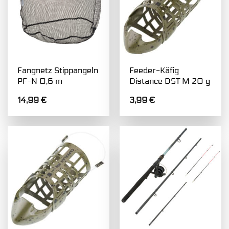
Fangnetz Stippangeln
Feeder-Käfig
PF-N 0,6 m
Distance DST M 20 g
14,99
€
3,99
€