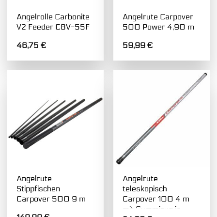
Angelrolle Carbonite
Angelrute Carpover
V2 Feeder CBV-55F
500 Power 4,90 m
46,75
€
59,99
€
Angelrute
Angelrute
Stippfischen
teleskopisch
Carpover 500 9 m
Carpover 100 4 m
mit Gummizug in