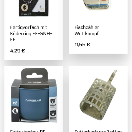
Fertigvorfach mit
Fischzähler
Köderring FF-SNH-
Wettkampf
FE
11,55
€
4,29
€
Futterbecher PF-
Futterkorb groß offen