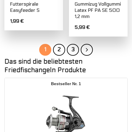
Futterspirale
Gummizug Vollgummi
Easyfeeder S
Latex PF PA SE 500
1,2 mm
1,99
€
5,99
€
1
2
3
Das sind die beliebtesten
Friedfischangeln Produkte
1