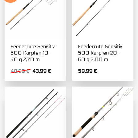
Feederrute Sensitiv
Feederrute Sensitiv
500 Karpfen 10–
500 Karpfen 20–
40 g 2,70 m
60 g 3,00 m
Ursprünglicher
Aktueller
48,99
€
43,99
€
59,99
€
Preis
Preis
war:
ist:
48,99 €
43,99 €.