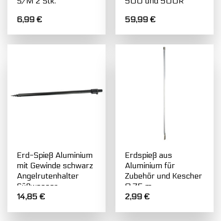
S/M 2 Stk.
500 und 500R
6,99
€
59,99
€
Erd-Spieß Aluminium
Erdspieß aus
mit Gewinde schwarz
Aluminium für
Angelrutenhalter
Zubehör und Kescher
Süßwasser
0,75 m
14,85
€
2,99
€