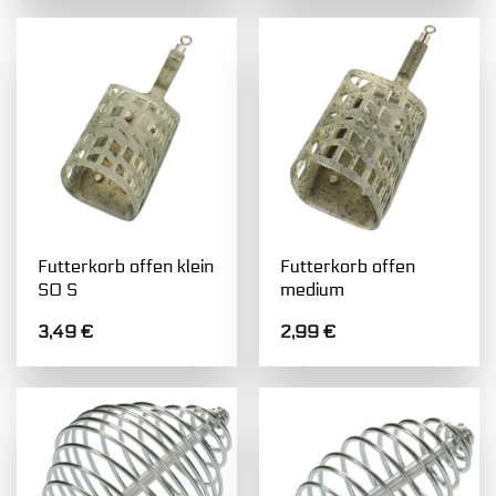
Futterkorb offen klein
Futterkorb offen
SO S
medium
3,49
€
2,99
€