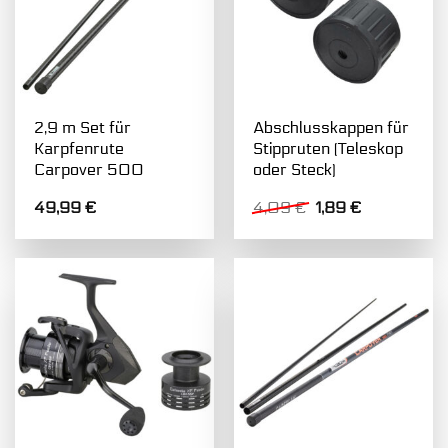
2,9 m Set für
Abschlusskappen für
Karpfenrute
Stippruten (Teleskop
Carpover 500
oder Steck)
Ursprünglicher
Aktueller
49,99
€
4,09
€
1,89
€
Preis
Preis
war:
ist:
4,09 €
1,89 €.