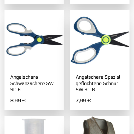
Angelschere
Angelschere Spezial
Schwanzschere SW
geflochtene Schnur
SC FI
SW SC B
8,99
€
7,99
€