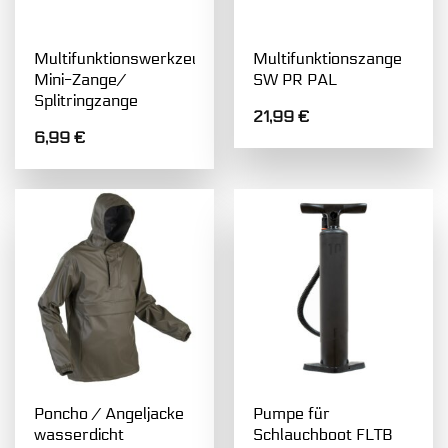
Multifunktionswerkzeug
Multifunktionszange
Mini-Zange/
SW PR PAL
Splitringzange
21,99
€
6,99
€
Poncho / Angeljacke
Pumpe für
wasserdicht
Schlauchboot FLTB