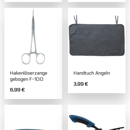
Hakenlöserzange
Handtuch Angeln
gebogen F-100
3,99
€
6,99
€