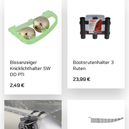
Bissanzeiger
Bootsrutenhalter 3
Knicklichthalter SW
Ruten
DD PTI
23,99
€
2,49
€