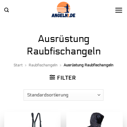
Zum
Inhalt
springen
Ausrüstung
Raubfischangeln
Start
»
Raubfischangeln
»
Ausrüstung Raubfischangeln
FILTER