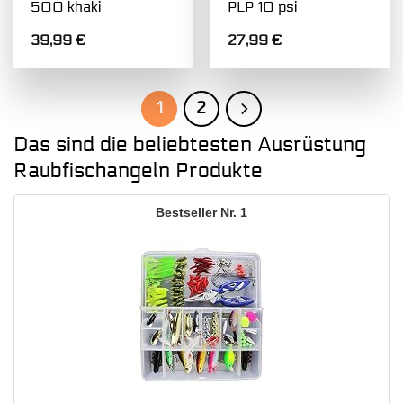
500 khaki
PLP 10 psi
39,99
€
27,99
€
1
2
Das sind die beliebtesten Ausrüstung
Raubfischangeln Produkte
1