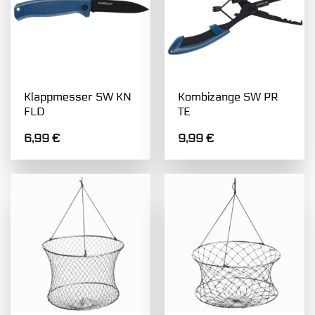
Klappmesser SW KN
Kombizange SW PR
FLD
TE
6,99
€
9,99
€