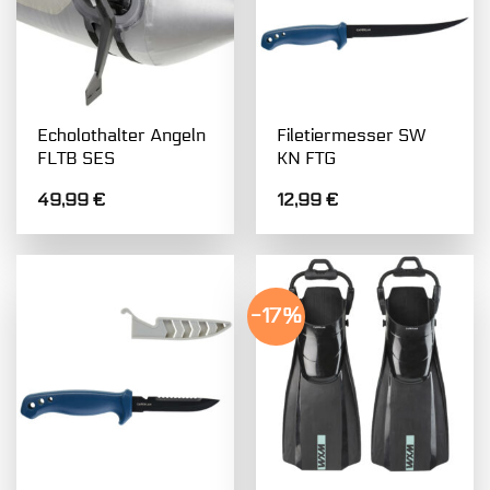
Echolothalter Angeln
Filetiermesser SW
FLTB SES
KN FTG
49,99
€
12,99
€
-17%