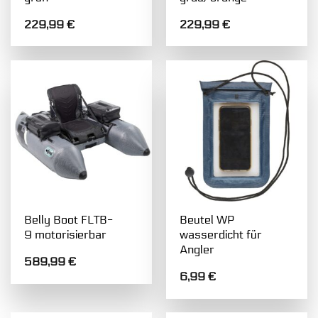
229,99
€
229,99
€
Belly Boot FLTB-
Beutel WP
9 motorisierbar
wasserdicht für
Angler
589,99
€
6,99
€