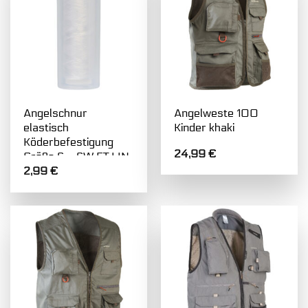
Angelschnur
Angelweste 100
elastisch
Kinder khaki
Köderbefestigung
24,99
€
Größe S – SW ET LIN
2,99
€
SS