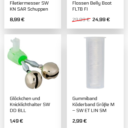
Filetiermesser SW
Flossen Belly Boot
KN SAR Schuppen
FLTB FI
Ursprünglicher
Aktuelle
8,99
€
29,99
€
24,99
€
Preis
Preis
war:
ist:
29,99 €
24,99 €.
Glöckchen und
Gummiband
Knicklichthalter SW
Köderband Größe M
DD BLL
– SW ET LIN SM
1,49
€
2,99
€