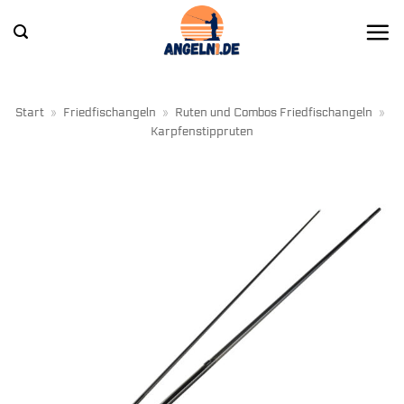
Zum
Inhalt
springen
Start
»
Friedfischangeln
»
Ruten und Combos Friedfischangeln
»
Karpfenstippruten