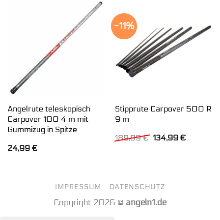
-11%
Angelrute teleskopisch
Stipprute Carpover 500 R
Carpover 100 4 m mit
9 m
Gummizug in Spitze
Ursprünglicher
Aktueller
189,99
€
134,99
€
Preis
Preis
24,99
€
war:
ist:
189,99 €
134,99 €.
IMPRESSUM
DATENSCHUTZ
Copyright 2026 ©
angeln1.de