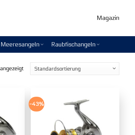
Magazin
Meeresangeln
Raubfischangeln
 angezeigt
-43%