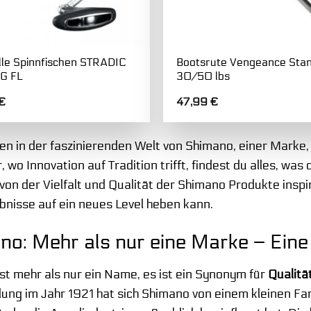
lle Spinnfischen STRADIC
Bootsrute Vengeance Sta
G FL
30/50 lbs
€
47,99
€
n in der faszinierenden Welt von Shimano, einer Marke,
r, wo Innovation auf Tradition trifft, findest du alles, w
 von der Vielfalt und Qualität der Shimano Produkte insp
bnisse auf ein neues Level heben kann.
no: Mehr als nur eine Marke – Ein
st mehr als nur ein Name, es ist ein Synonym für
Qualitä
ung im Jahr 1921 hat sich Shimano von einem kleinen F