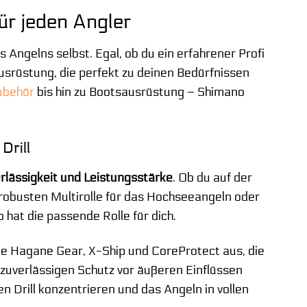
ür jeden Angler
s Angelns selbst. Egal, ob du ein erfahrener Profi
Ausrüstung, die perfekt zu deinen Bedürfnissen
ubehör
bis hin zu Bootsausrüstung – Shimano
Drill
erlässigkeit und Leistungsstärke
. Ob du auf der
r robusten Multirolle für das Hochseeangeln oder
 hat die passende Rolle für dich.
ie Hagane Gear, X-Ship und CoreProtect aus, die
 zuverlässigen Schutz vor äußeren Einflüssen
en Drill konzentrieren und das Angeln in vollen