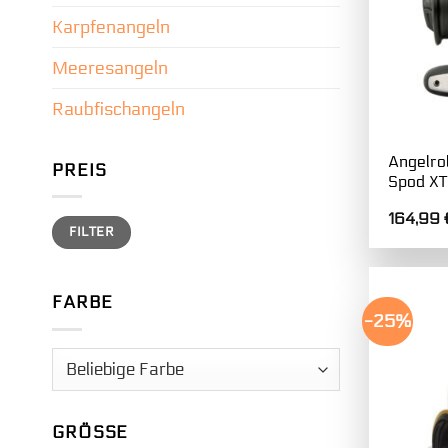
Karpfenangeln
Meeresangeln
Raubfischangeln
Angelro
PREIS
Spod X
164,99
Min.
Max.
FILTER
Preis
Preis
FARBE
-25%
GRÖSSE