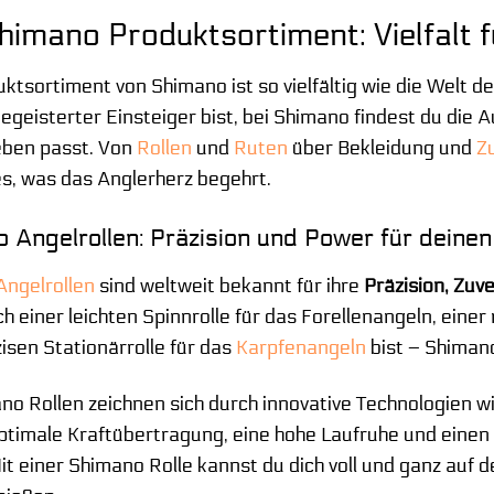
imano Produktsortiment: Vielfalt f
ktsortiment von Shimano ist so vielfältig wie die Welt de
begeisterter Einsteiger bist, bei Shimano findest du die 
eben passt. Von
Rollen
und
Ruten
über Bekleidung und
Z
les, was das Anglerherz begehrt.
 Angelrollen: Präzision und Power für deinen 
Angelrollen
sind weltweit bekannt für ihre
Präzision, Zuv
h einer leichten Spinnrolle für das Forellenangeln, eine
zisen Stationärrolle für das
Karpfenangeln
bist – Shimano
no Rollen zeichnen sich durch innovative Technologien w
optimale Kraftübertragung, eine hohe Laufruhe und einen
it einer Shimano Rolle kannst du dich voll und ganz auf d