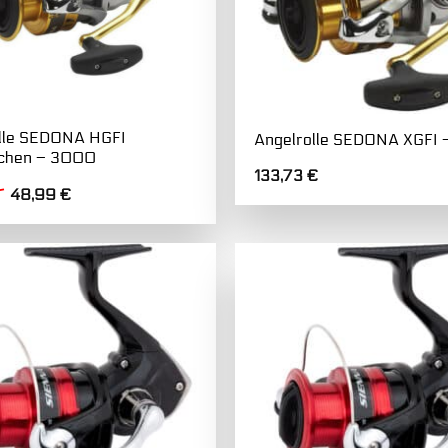
lle SEDONA HGFI
Angelrolle SEDONA XGFI
schen – 3000
133,73
€
Ursprünglicher
Aktueller
€
48,99
€
Preis
Preis
war:
ist:
64,99 €
48,99 €.