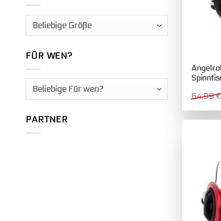
FÜR WEN?
Angelro
Spinnfi
64,99
PARTNER