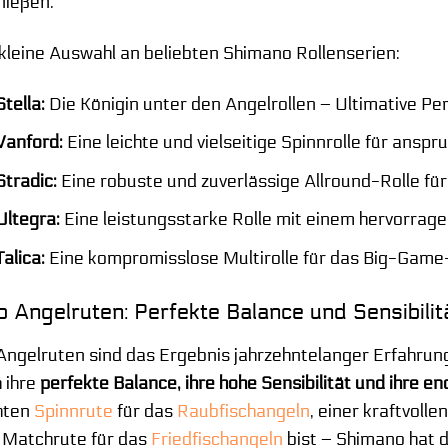
nießen.
 kleine Auswahl an beliebten Shimano Rollenserien:
tella:
Die Königin unter den Angelrollen – Ultimative Pe
Vanford:
Eine leichte und vielseitige Spinnrolle für anspr
tradic:
Eine robuste und zuverlässige Allround-Rolle fü
ltegra:
Eine leistungsstarke Rolle mit einem hervorrage
alica:
Eine kompromisslose Multirolle für das Big-Game
 Angelruten: Perfekte Balance und Sensibilit
ngelruten sind das Ergebnis jahrzehntelanger Erfahrung 
h ihre
perfekte Balance, ihre hohe Sensibilität und ihre e
chten
Spinnrute
für das
Raubfischangeln
, einer kraftvolle
 Matchrute für das
Friedfischangeln
bist – Shimano hat 