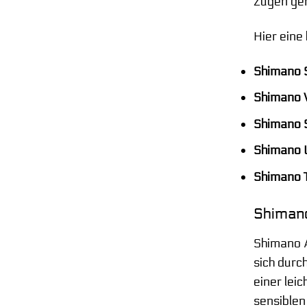
Zügen ge
Hier eine
Shimano S
Shimano 
Shimano S
Shimano U
Shimano T
Shimano
Shimano A
sich durc
einer lei
sensiblen