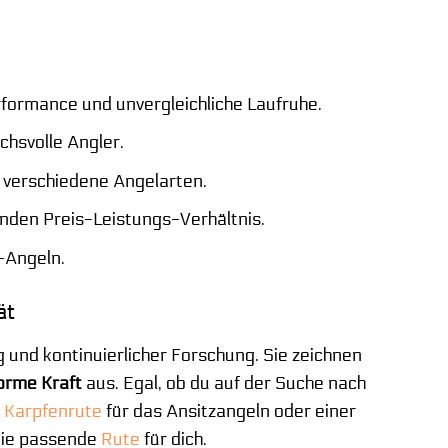
rformance und unvergleichliche Laufruhe.
uchsvolle Angler.
r verschiedene Angelarten.
nden Preis-Leistungs-Verhältnis.
-Angeln.
ät
und kontinuierlicher Forschung. Sie zeichnen
norme Kraft
aus. Egal, ob du auf der Suche nach
n
Karpfenrute
für das Ansitzangeln oder einer
die passende
Rute
für dich.