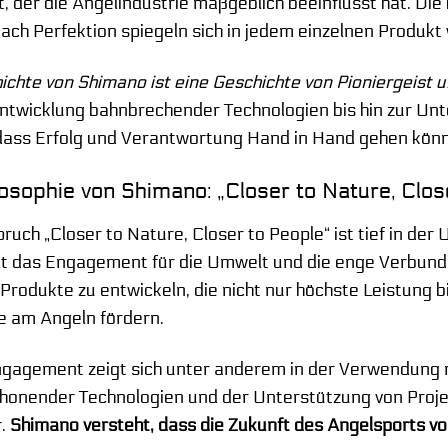
t, der die Angelindustrie maßgeblich beeinflusst hat. Di
ach Perfektion spiegeln sich in jedem einzelnen Produkt
ichte von Shimano ist eine Geschichte von Pioniergeist 
ntwicklung bahnbrechender Technologien bis hin zur Un
dass Erfolg und Verantwortung Hand in Hand gehen kön
losophie von Shimano: „Closer to Nature, Clos
pruch „Closer to Nature, Closer to People“ ist tief in d
lt das Engagement für die Umwelt und die enge Verbunde
 Produkte zu entwickeln, die nicht nur höchste Leistung 
e am Angeln fördern.
gagement zeigt sich unter anderem in der Verwendung n
onender Technologien und der Unterstützung von Proje
.
Shimano versteht, dass die Zukunft des Angelsports vo