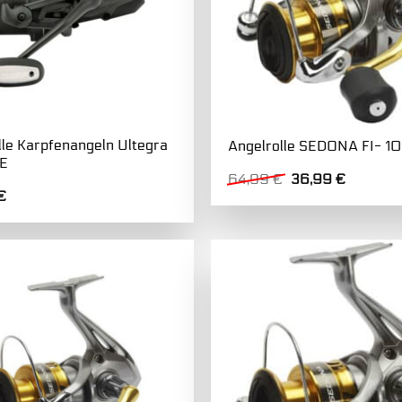
lle Karpfenangeln Ultegra
Angelrolle SEDONA FI- 1
TE
Ursprünglicher
Aktuelle
64,99
€
36,99
€
Preis
Preis
€
war:
ist:
64,99 €
36,99 €