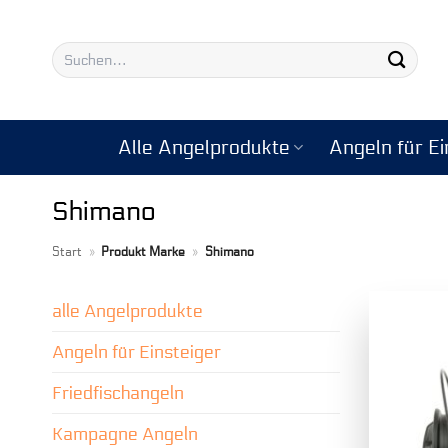
Zum
Inhalt
Suchen
springen
nach:
Alle Angelprodukte
Angeln für Ei
Shimano
Start
»
Produkt Marke
»
Shimano
alle Angelprodukte
Angeln für Einsteiger
Friedfischangeln
Kampagne Angeln