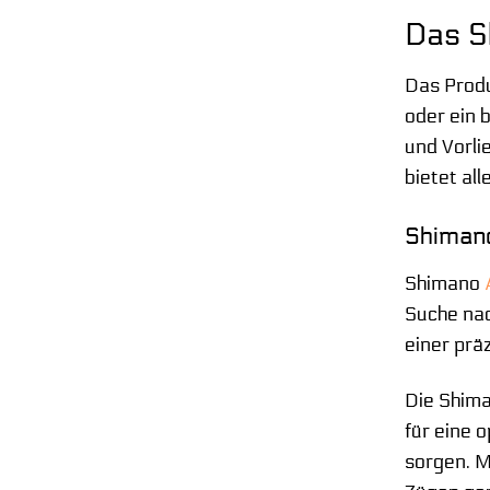
Das Sh
Das Produ
oder ein 
und Vorli
bietet al
Shimano
Shimano
Suche nac
einer prä
Die Shima
für eine 
sorgen. M