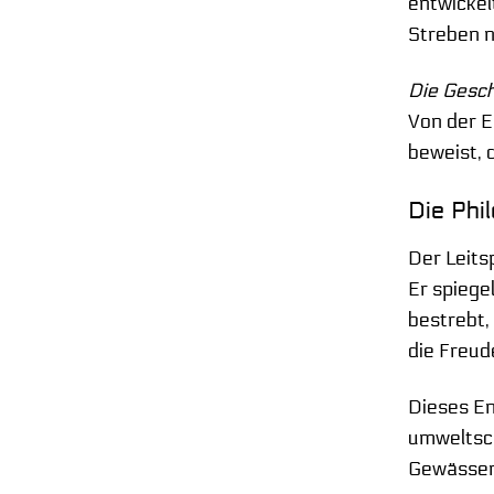
entwickel
Streben n
Die Gesch
Von der E
beweist, 
Die Phi
Der Leits
Er spiege
bestrebt,
die Freud
Dieses En
umweltsch
Gewässer