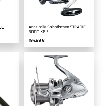
Angelrolle Spinnfischen STRADIC
000
3000 XG FL
194,99
€