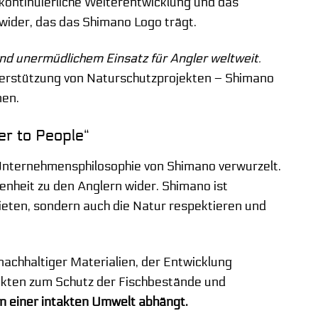
e kontinuierliche Weiterentwicklung und das
 wider, das das Shimano Logo trägt.
und unermüdlichem Einsatz für Angler weltweit.
terstützung von Naturschutzprojekten – Shimano
nen.
er to People“
er Unternehmensphilosophie von Shimano verwurzelt.
nheit zu den Anglern wider. Shimano ist
bieten, sondern auch die Natur respektieren und
achhaltiger Materialien, der Entwicklung
kten zum Schutz der Fischbestände und
n einer intakten Umwelt abhängt.