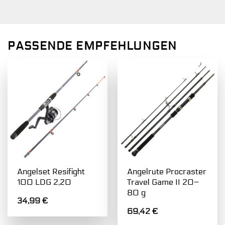
PASSENDE EMPFEHLUNGEN
Angelset Resifight
Angelrute Procraster
100 LDG 2,20
Travel Game II 20–
80 g
34,99
€
69,42
€