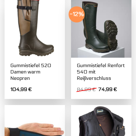
-12%
Gummistiefel 520
Gummistiefel Renfort
Damen warm
540 mit
Neopren
Reißverschluss
Ursprünglicher
Aktuelle
104,99
€
84,99
€
74,99
€
Preis
Preis
war:
ist:
84,99 €
74,99 €