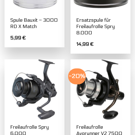
Spule Bauxit – 3000
Ersatzspule für
RD X Match
Freilaufrolle Spry
8.000
5,99
€
14,99
€
-20%
Freilaufrolle Spry
Freilaufrolle
6.000
Avorunner V2 7500