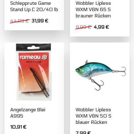
Schlepprute Game
Wobbler Lipless
Stand Up C 20/40 lb
WXM VBN 65 S
brauner Rücken
Ursprünglicher
Aktueller
44,99
€
31,99
€
Preis
Preis
Ursprünglicher
Aktueller
9,99
€
4,99
€
war:
ist:
Preis
Preis
44,99 €
31,99 €.
war:
ist:
9,99 €
4,99 €.
Angelzange Blei
Wobbler Lipless
A995
WXM VBN 50 S
blauer Rücken
10,91
€
7,99
€