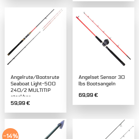
Angelrute/Bootsrute
Angelset Sensor 30
Seaboat Light-500
lbs Bootsangeln
240/2 MULTITIP
69,99
€
steckbar
59,99
€
-14%