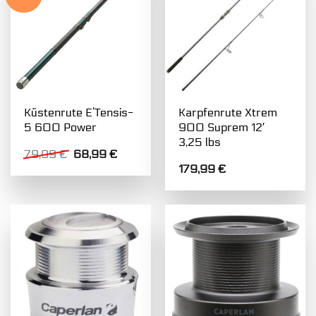
Küstenrute E’Tensis-
Karpfenrute Xtrem
5 600 Power
900 Suprem 12′
3,25 lbs
Ursprünglicher
Aktueller
79,99
€
68,99
€
Preis
Preis
179,99
€
war:
ist:
79,99 €
68,99 €.