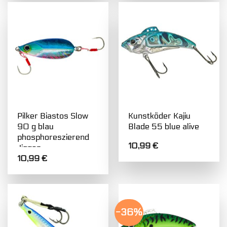
Pilker Biastos Slow
Kunstköder Kajiu
90 g blau
Blade 55 blue alive
phosphoreszierend
10,99
€
Jiggen
10,99
€
-36%