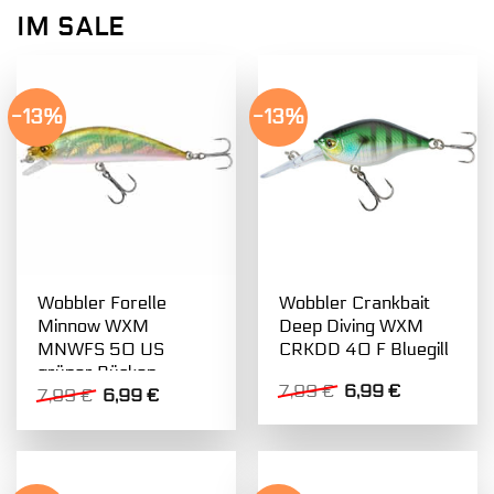
IM SALE
-13%
-13%
Wobbler Forelle
Wobbler Crankbait
Minnow WXM
Deep Diving WXM
MNWFS 50 US
CRKDD 40 F Bluegill
grüner Rücken
Ursprünglicher
Aktueller
7,99
€
6,99
€
Ursprünglicher
Aktueller
7,99
€
6,99
€
Preis
Preis
Preis
Preis
war:
ist:
war:
ist:
7,99 €
6,99 €.
7,99 €
6,99 €.