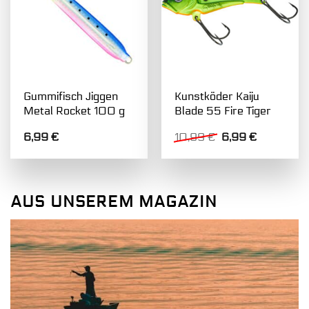
Gummifisch Jiggen
Kunstköder Kaiju
Metal Rocket 100 g
Blade 55 Fire Tiger
Ursprünglicher
Aktueller
6,99
€
10,99
€
6,99
€
Preis
Preis
war:
ist:
10,99 €
6,99 €.
AUS UNSEREM MAGAZIN