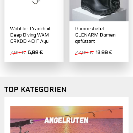
Wobbler Crankbait
Gummistiefel
Deep Diving WXM
GLENARM Damen
CRKDD 40 F Ayu
gefüttert
Ursprünglicher
Aktueller
Ursprünglicher
Aktueller
7,99
€
6,99
€
22,99
€
13,99
€
Preis
Preis
Preis
Preis
war:
ist:
war:
ist:
7,99 €
6,99 €.
22,99 €
13,99 €.
TOP KATEGORIEN