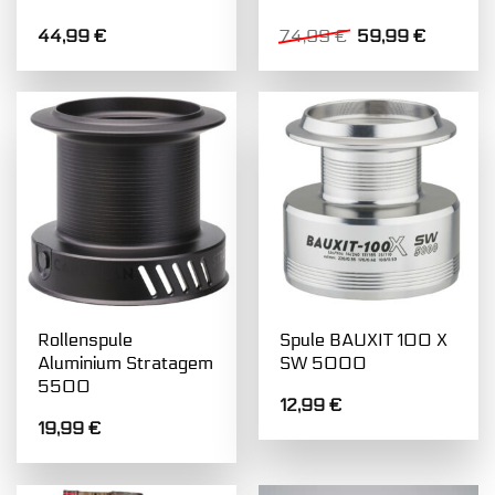
Ursprünglicher
Aktuelle
44,99
€
74,99
€
59,99
€
Preis
Preis
war:
ist:
74,99 €
59,99 €
Rollenspule
Spule BAUXIT 100 X
Aluminium Stratagem
SW 5000
5500
12,99
€
19,99
€