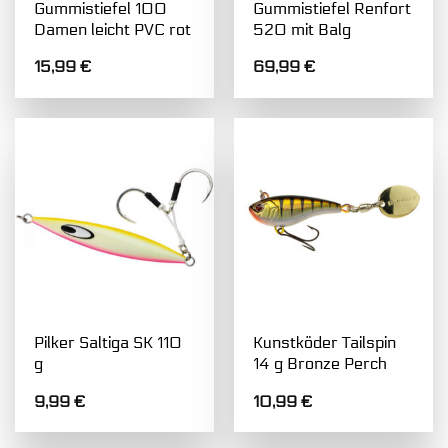
Gummistiefel 100
Gummistiefel Renfort
Damen leicht PVC rot
520 mit Balg
15,99
€
69,99
€
Pilker Saltiga SK 110
Kunstköder Tailspin
g
14 g Bronze Perch
9,99
€
10,99
€