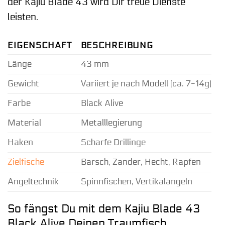
der Kajiu Blade 43 wird Dir treue Dienste
leisten.
EIGENSCHAFT
BESCHREIBUNG
Länge
43 mm
Gewicht
Variiert je nach Modell (ca. 7-14g)
Farbe
Black Alive
Material
Metalllegierung
Haken
Scharfe Drillinge
Zielfische
Barsch, Zander, Hecht, Rapfen
Angeltechnik
Spinnfischen, Vertikalangeln
So fängst Du mit dem Kajiu Blade 43
Black Alive Deinen Traumfisch