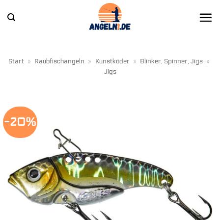
Zum
Inhalt
springen
Start
»
Raubfischangeln
»
Kunstköder
»
Blinker, Spinner, Jigs
»
Jigs
-20%