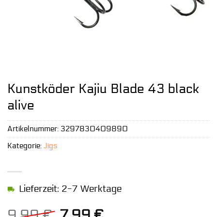
Kunstköder Kajiu Blade 43 black
alive
Artikelnummer:
3297830409890
Kategorie:
Jigs
Lieferzeit: 2-7 Werktage
Ursprünglicher
Aktueller
9,99
€
7,99
€