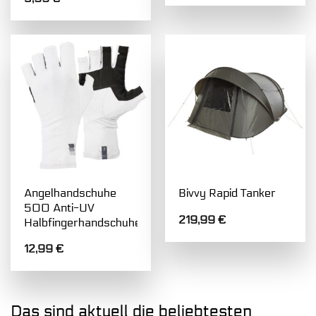
Angelhandschuhe
Bivvy Rapid Tanker
500 Anti-UV
219,99
€
Halbfingerhandschuhe
12,99
€
Das sind aktuell die beliebtesten