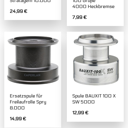
Stratagem 10.000
100 Größe
4000 Heckbremse
24,99
€
7,99
€
Ersatzspule für
Spule BAUXIT 100 X
Freilaufrolle Spry
SW 5000
8.000
12,99
€
14,99
€