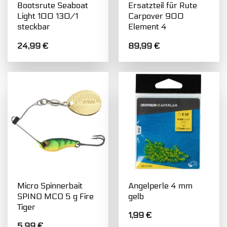
Bootsrute Seaboat
Ersatzteil für Rute
Light 100 130/1
Carpover 900
steckbar
Element 4
24,99
€
89,99
€
Micro Spinnerbait
Angelperle 4 mm
SPINO MCO 5 g Fire
gelb
Tiger
1,99
€
5,99
€