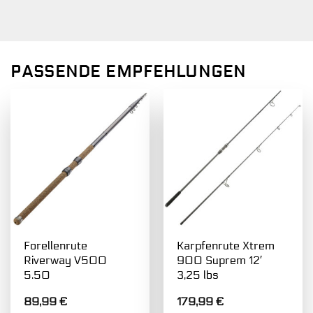
PASSENDE EMPFEHLUNGEN
Forellenrute
Karpfenrute Xtrem
Riverway V500
900 Suprem 12′
5.50
3,25 lbs
89,99
€
179,99
€