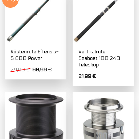
Küstenrute E’Tensis-
Vertikalrute
5 600 Power
Seaboat 100 240
Teleskop
Ursprünglicher
Aktueller
79,99
€
68,99
€
Preis
Preis
21,99
€
war:
ist:
79,99 €
68,99 €.