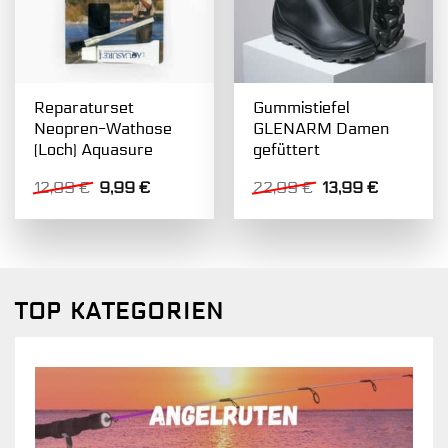
Reparaturset
Gummistiefel
Neopren-Wathose
GLENARM Damen
(Loch) Aquasure
gefüttert
Ursprünglicher
Aktueller
Ursprünglicher
Aktueller
12,99
€
9,99
€
22,99
€
13,99
€
Preis
Preis
Preis
Preis
war:
ist:
war:
ist:
12,99 €
9,99 €.
22,99 €
13,99 €.
TOP KATEGORIEN