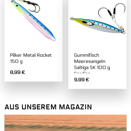
Pilker Metal Rocket
Gummifisch
150 g
Meeresangeln
Saltiga SK 100 g
8,99
€
Sardine
9,99
€
AUS UNSEREM MAGAZIN