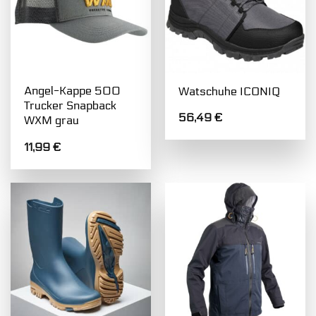
Angel-Kappe 500
Watschuhe ICONIQ
Trucker Snapback
56,49
€
WXM grau
11,99
€