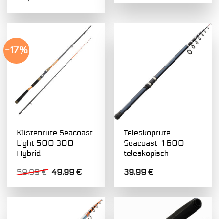
-17%
Küstenrute Seacoast
Teleskoprute
Light 500 300
Seacoast-1 600
Hybrid
teleskopisch
Ursprünglicher
Aktueller
59,99
€
49,99
€
39,99
€
Preis
Preis
war:
ist:
59,99 €
49,99 €.