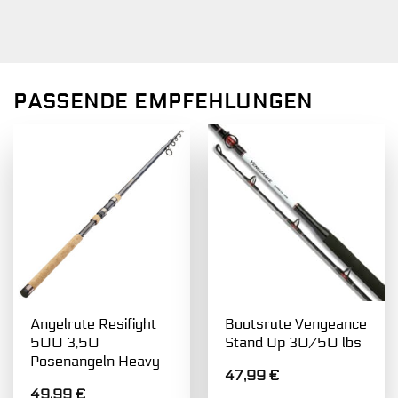
PASSENDE EMPFEHLUNGEN
Angelrute Resifight
Bootsrute Vengeance
500 3,50
Stand Up 30/50 lbs
Posenangeln Heavy
47,99
€
49,99
€