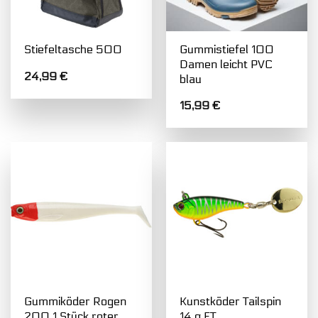
Gummistiefel 100
Stiefeltasche 500
Damen leicht PVC
24,99
€
blau
15,99
€
Gummiköder Rogen
Kunstköder Tailspin
200 1 Stück roter
14 g FT