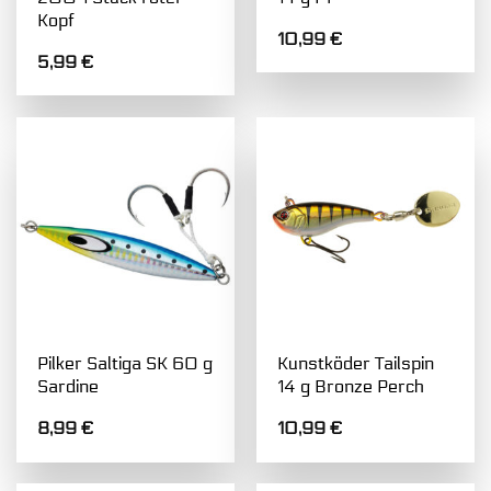
Kopf
10,99
€
5,99
€
Pilker Saltiga SK 60 g
Kunstköder Tailspin
Sardine
14 g Bronze Perch
8,99
€
10,99
€