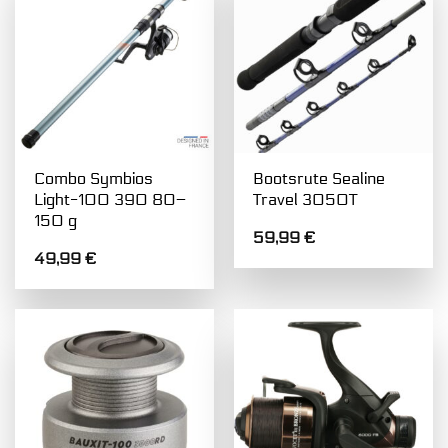
Combo Symbios
Bootsrute Sealine
Light-100 390 80–
Travel 3050T
150 g
59,99
€
49,99
€