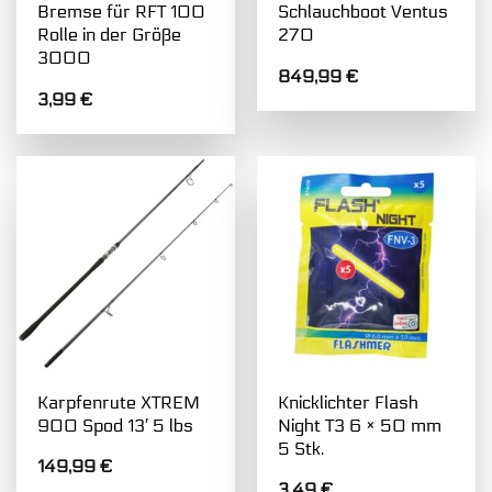
Bremse für RFT 100
Schlauchboot Ventus
Rolle in der Größe
270
3000
849,99
€
3,99
€
Karpfenrute XTREM
Knicklichter Flash
900 Spod 13′ 5 lbs
Night T3 6 × 50 mm
5 Stk.
149,99
€
3,49
€