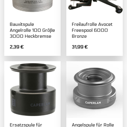
Bauxitspule
Freilaufrolle Avocet
Angelrolle 100 Größe
Freespool 6000
3000 Heckbremse
Bronze
2,39
€
31,99
€
Ersatzspule für
Angelspule für Rolle