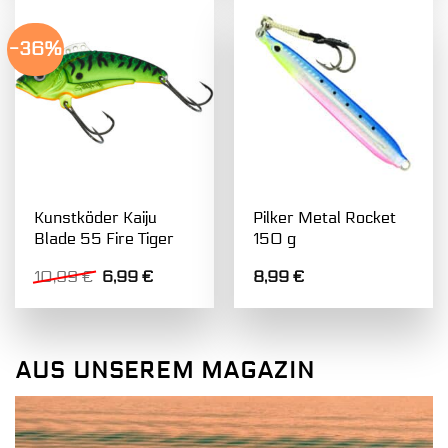
-36%
Kunstköder Kaiju
Pilker Metal Rocket
Blade 55 Fire Tiger
150 g
Ursprünglicher
Aktueller
10,99
€
6,99
€
8,99
€
Preis
Preis
war:
ist:
10,99 €
6,99 €.
AUS UNSEREM MAGAZIN