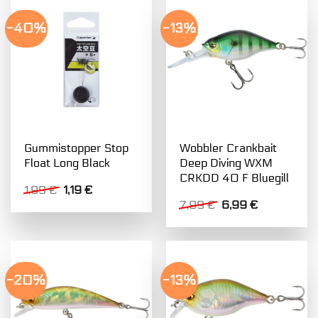
-40%
-13%
Gummistopper Stop
Wobbler Crankbait
Float Long Black
Deep Diving WXM
CRKDD 40 F Bluegill
Ursprünglicher
Aktueller
1,99
€
1,19
€
Preis
Preis
Ursprünglicher
Aktueller
7,99
€
6,99
€
war:
ist:
Preis
Preis
1,99 €
1,19 €.
war:
ist:
7,99 €
6,99 €.
-20%
-13%