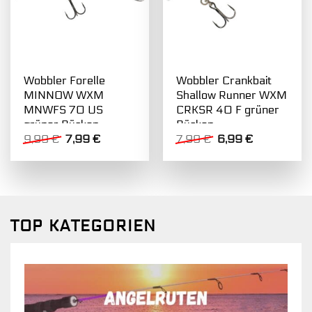
Wobbler Forelle
Wobbler Crankbait
MINNOW WXM
Shallow Runner WXM
MNWFS 70 US
CRKSR 40 F grüner
grüner Rücken
Rücken
Ursprünglicher
Aktueller
Ursprünglicher
Aktueller
9,99
€
7,99
€
7,99
€
6,99
€
Preis
Preis
Preis
Preis
war:
ist:
war:
ist:
9,99 €
7,99 €.
7,99 €
6,99 €.
TOP KATEGORIEN