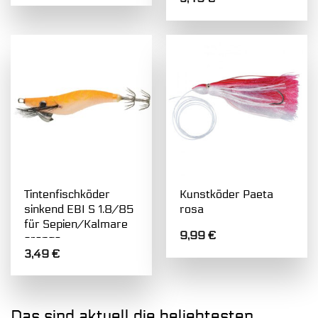
Tintenfischköder
Kunstköder Paeta
sinkend EBI S 1.8/85
rosa
für Sepien/Kalmare
9,99
€
orange
3,49
€
Das sind aktuell die beliebtesten