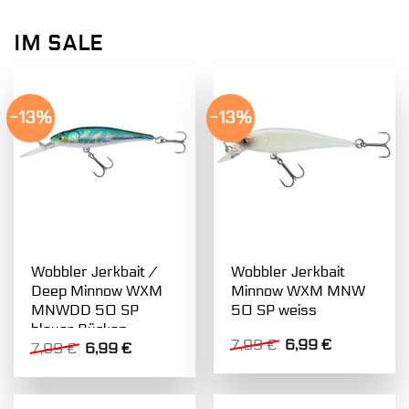
IM SALE
-13%
-13%
Wobbler Jerkbait /
Wobbler Jerkbait
Deep Minnow WXM
Minnow WXM MNW
MNWDD 50 SP
50 SP weiss
blauer Rücken
Ursprünglicher
Aktueller
7,99
€
6,99
€
Ursprünglicher
Aktueller
7,99
€
6,99
€
Preis
Preis
Preis
Preis
war:
ist:
war:
ist:
7,99 €
6,99 €.
7,99 €
6,99 €.