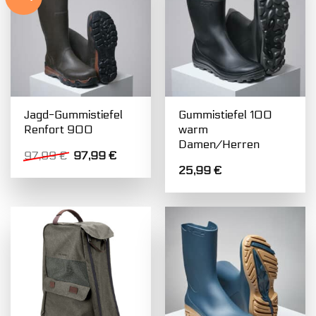
Jagd-Gummistiefel
Gummistiefel 100
Renfort 900
warm
Damen/Herren
Ursprünglicher
Aktueller
97,99
€
97,99
€
Preis
Preis
25,99
€
war:
ist:
97,99 €
97,99 €.