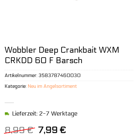
Wobbler Deep Crankbait WXM
CRKDD 60 F Barsch
Artikelnummer:
3583787460030
Kategorie:
Neu im Angelsortiment
Lieferzeit: 2-7 Werktage
Ursprünglicher
Aktueller
8,99
€
7,99
€