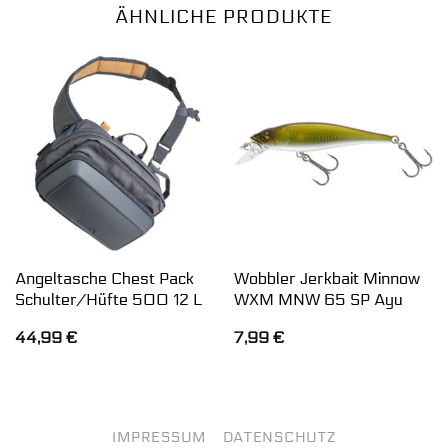
ÄHNLICHE PRODUKTE
Angeltasche Chest Pack
Wobbler Jerkbait Minnow
Schulter/Hüfte 500 12 L
WXM MNW 65 SP Ayu
44,99
€
7,99
€
IMPRESSUM
DATENSCHUTZ