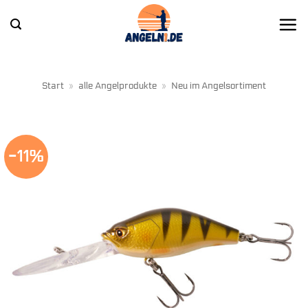
Zum
Inhalt
springen
Start
»
alle Angelprodukte
»
Neu im Angelsortiment
-11%