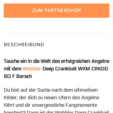
Preis
Preis
war:
ist:
ZUM PARTNERSHOP
8,99 €
7,99 €.
BESCHREIBUNG
Tauche ein in die Welt des erfolgreichen Angelns
mit dem
Wobbler
Deep Crankbait WXM CRKDD
60 F Barsch
Du bist auf der Suche nach dem ultimativen
Köder, der dich zu neuen Ufern des Angelns
führt und dir unvergessliche Fangmomente
beschert? Dann ist der Wobbler Deep Crankbait