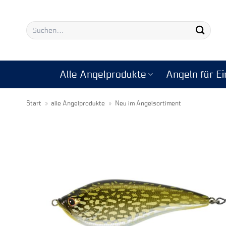
Zum
Inhalt
Suchen
springen
nach:
Alle Angelprodukte
Angeln für Ei
Start
»
alle Angelprodukte
»
Neu im Angelsortiment