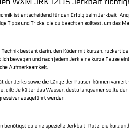
 den WXM JRK 120S Jerkbait richtig
echnik ist entscheidend für den Erfolg beim Jerkbait-Ang
inige Tipps und Tricks, die du beachten solltest, um da
Technik besteht darin, den Köder mit kurzen, ruckartig
tlich bewegen und nach jedem Jerk eine kurze Pause einle
liche Aufmerksamkeit.
ät der Jerks sowie die Länge der Pausen können variiert 
el gilt: Je kälter das Wasser, desto langsamer sollte d
gressiver ausgeführt werden.
 benötigst du eine spezielle Jerkbait-Rute, die kurz und 