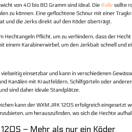
wicht von 40 bis 80 Gramm sind ideal. Die
Rolle
sollte 
olen zu können. Eine geflochtene Schnur mit einer Tragk
at und die Jerks direkt auf den Köder überträgt.
eim Hechtangeln Pflicht, um zu verhindern, dass der Hech
 mit einem Karabinerwirbel, um den Jerkbait schnell und 
ielseitig einsetzbar und kann in verschiedenen Gewäss
n und Kanälen mit Krautfeldern, Schilfgürteln oder ander
nd sind daher ideale Standplätze.
ichen kann der WXM JRK 120S erfolgreich eingesetzt werd
nzubieten, um herauszufinden, wo sich die Hechte aufhal
20S – Mehr als nur ein Köder