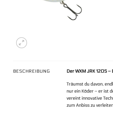
BESCHREIBUNG
Der WXM JRK 120S – De
Träumst du davon, endl
nur ein Köder – er ist 
vereint innovative Tec
zum Anbiss zu verleiten