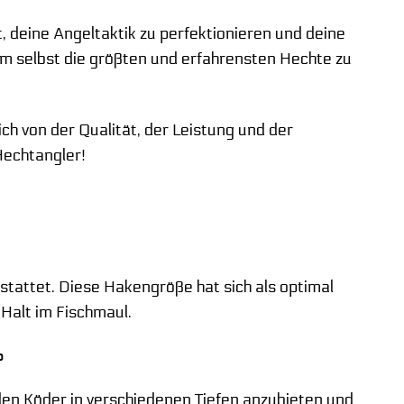
t, deine Angeltaktik zu perfektionieren und deine
um selbst die größten und erfahrensten Hechte zu
h von der Qualität, der Leistung und der
Hechtangler!
tattet. Diese Hakengröße hat sich als optimal
Halt im Fischmaul.
?
, den Köder in verschiedenen Tiefen anzubieten und