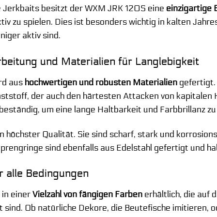
e Jerkbaits besitzt der WXM JRK 120S eine
einzigartige 
tiv zu spielen. Dies ist besonders wichtig in kalten Jah
iger aktiv sind.
beitung und Materialien für Langlebigkeit
rd aus
hochwertigen und robusten Materialien
gefertigt.
stoff, der auch den härtesten Attacken von kapitalen H
eständig, um eine lange Haltbarkeit und Farbbrillanz zu
n höchster Qualität. Sie sind scharf, stark und korrosio
Sprengringe sind ebenfalls aus Edelstahl gefertigt und 
r alle Bedingungen
in einer
Vielzahl von fängigen Farben
erhältlich, die auf
ind. Ob natürliche Dekore, die Beutefische imitieren, od