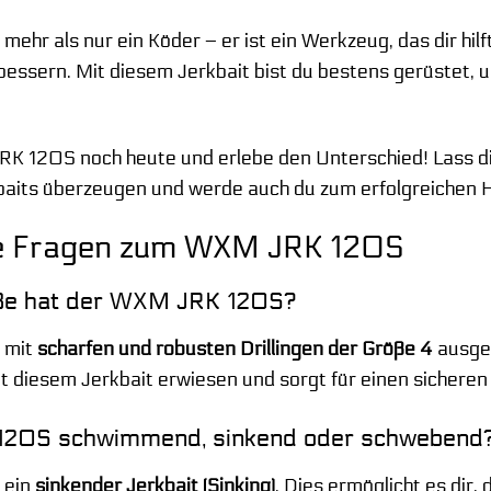
hr als nur ein Köder – er ist ein Werkzeug, das dir hilf
essern. Mit diesem Jerkbait bist du bestens gerüstet, 
K 120S noch heute und erlebe den Unterschied! Lass dic
baits überzeugen und werde auch du zum erfolgreichen 
e Fragen zum WXM JRK 120S
ße hat der WXM JRK 120S?
 mit
scharfen und robusten Drillingen der Größe 4
ausges
t diesem Jerkbait erwiesen und sorgt für einen sicheren 
120S schwimmend, sinkend oder schwebend
 ein
sinkender Jerkbait (Sinking)
. Dies ermöglicht es dir