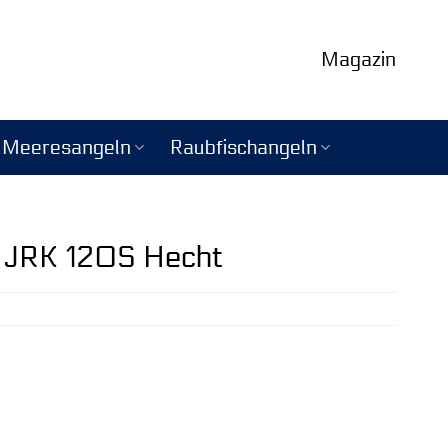
Magazin
Meeresangeln
Raubfischangeln
 JRK 120S Hecht