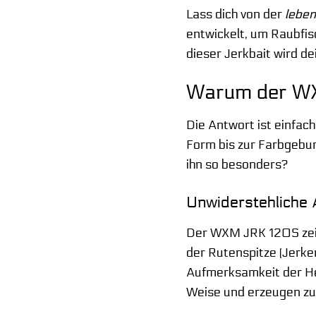
Lass dich von der
leben
entwickelt, um Raubfisc
dieser Jerkbait wird de
Warum der WX
Die Antwort ist einfac
Form bis zur Farbgebun
ihn so besonders?
Unwiderstehliche 
Der WXM JRK 120S zeic
der Rutenspitze (Jerke
Aufmerksamkeit der Hec
Weise und erzeugen zus