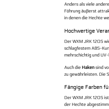
Anders als viele ander
Führung äußerst attrak
in denen die Hechte wen
Hochwertige Verar
Der WXM JRK 120S wi
schlagfestem ABS-Kunst
mehrschichtig und UV-b
Auch die
Haken
sind vo
zu gewährleisten. Die 
Fängige Farben fü
Der WXM JRK 120S ist 
der Hechte abgestimmt s