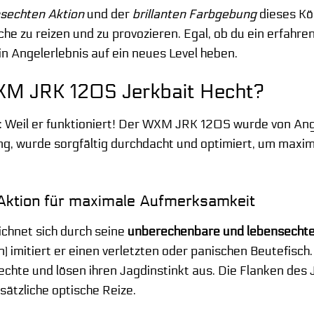
sechten Aktion
und der
brillanten Farbgebung
dieses Kö
he zu reizen und zu provozieren. Egal, ob du ein erfahren
in Angelerlebnis auf ein neues Level heben.
M JRK 120S Jerkbait Hecht?
h: Weil er funktioniert! Der WXM JRK 120S wurde von Angl
g, wurde sorgfältig durchdacht und optimiert, um maxi
Aktion für maximale Aufmerksamkeit
hnet sich durch seine
unberechenbare und lebensechte
n) imitiert er einen verletzten oder panischen Beutefis
hte und lösen ihren Jagdinstinkt aus. Die Flanken des Je
ätzliche optische Reize.