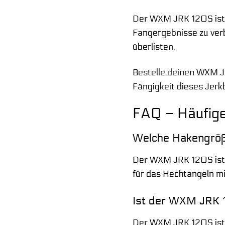
Der WXM JRK 120S ist me
Fangergebnisse zu verb
überlisten.
Bestelle deinen WXM JR
Fängigkeit dieses Jerk
FAQ – Häufig
Welche Hakengrö
Der WXM JRK 120S ist
für das Hechtangeln mi
Ist der WXM JRK 
Der WXM JRK 120S ist