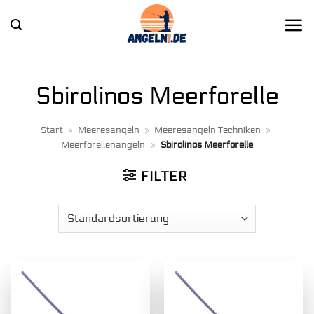
Zum
Inhalt
springen
Sbirolinos Meerforelle
Start
»
Meeresangeln
»
Meeresangeln Techniken
»
Meerforellenangeln
»
Sbirolinos Meerforelle
FILTER