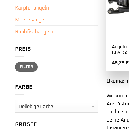
Karpfenangeln
Meeresangeln
Raubfischangeln
Angelro
PREIS
CBV-55
46,75
€
Min.
Max.
FILTER
Preis
Preis
Okuma: In
FARBE
Willkomme
Ausrüstun
ob du ein
deine Ang
GRÖSSE
faszinier