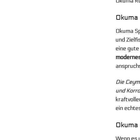
Okuma Rol
Okuma S
Okuma Spi
und Zielf
eine gute
modernes 
anspruchs
Die Ceyma
und Korro
kraftvoll
ein echtes
Okuma M
Wenn es u