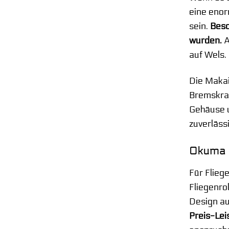
eine enor
sein.
Beso
wurden.
A
auf Wels.
Die Makai
Bremskraf
Gehäuse u
zuverläss
Okuma F
Für Flieg
Fliegenrol
Design a
Preis-Lei