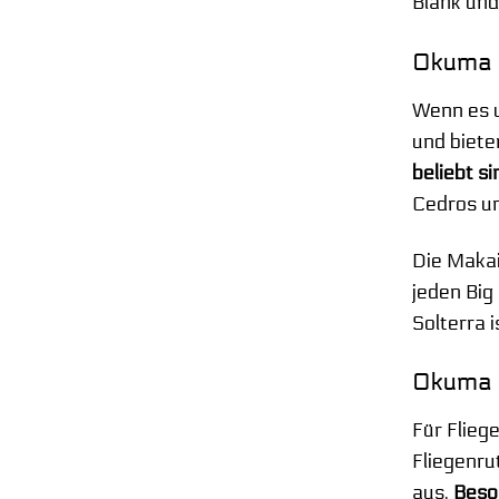
Blank und
Okuma M
Wenn es u
und biete
beliebt s
Cedros un
Die Makai
jeden Big
Solterra i
Okuma F
Für Flieg
Fliegenru
aus.
Beson