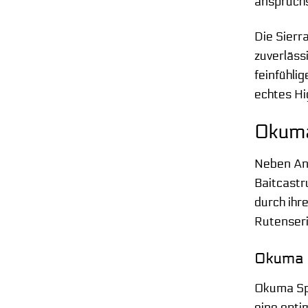
anspruchs
Die Sierr
zuverläss
feinfühli
echtes Hig
Okuma
Neben Ang
Baitcastr
durch ihre
Rutenser
Okuma S
Okuma Spi
eine opti