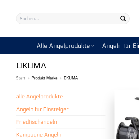
Zum
Inhalt
Suchen
springen
nach:
Alle Angelprodukte
Angeln für Ei
OKUMA
Start
»
Produkt Marke
»
OKUMA
alle Angelprodukte
Angeln für Einsteiger
Friedfischangeln
Kampagne Angeln