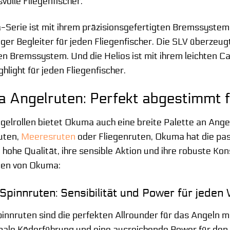
volle Fliegenfischer.
a-Serie ist mit ihrem präzisionsgefertigten Bremssyste
iger Begleiter für jeden Fliegenfischer. Die SLV überzeu
gen Bremssystem. Und die Helios ist mit ihrem leichten
hlight für jeden Fliegenfischer.
 Angelruten: Perfekt abgestimmt fü
elrollen bietet Okuma auch eine breite Palette an Angel
uten,
Meeresruten
oder Fliegenruten, Okuma hat die p
 hohe Qualität, ihre sensible Aktion und ihre robuste Kon
ien von Okuma:
pinnruten: Sensibilität und Power für jeden
nnruten sind die perfekten Allrounder für das Angeln mit
male Köderführung und eine ausreichende Power für den D