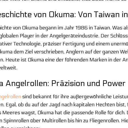
eschichte von Okuma: Von Taiwan in
ichte von Okuma begann im Jahr 1986 in Taiwan. Was als
globalen Player in der Angelgeräteindustrie. Der Schlüss
ativer Technologie, präziser Fertigung und einem unerm
Okuma dem Ziel verschrieben, Anglern auf der ganzen Wel
n. Heute ist Okuma eine der führenden Marken in der An
eltweit.
 Angelrollen: Präzision und Power 
gelrollen
sind bekannt für ihre außergewöhnliche Leistun
. Egal, ob du auf der Jagd nach kapitalen Hechten bist, fe
s Meeres wagst, Okuma hat die passende Rolle für dich. 
on Spinnrollen über Multirollen bis hin zu Fliegenrollen. 