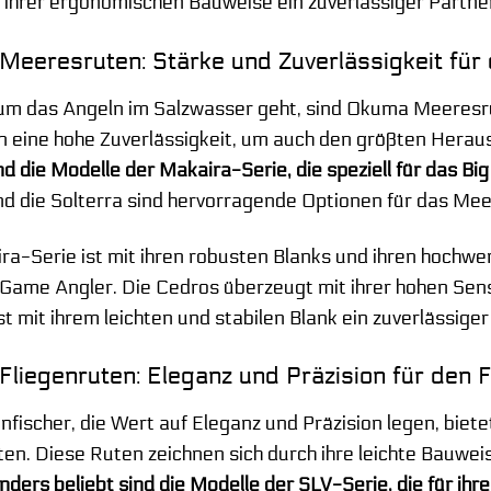
 ihrer ergonomischen Bauweise ein zuverlässiger Partner
eeresruten: Stärke und Zuverlässigkeit für
m das Angeln im Salzwasser geht, sind Okuma Meeresruten
n eine hohe Zuverlässigkeit, um auch den größten Hera
ind die Modelle der Makaira-Serie, die speziell für das 
d die Solterra sind hervorragende Optionen für das Me
ra-Serie ist mit ihren robusten Blanks und ihren hochwe
 Game Angler. Die Cedros überzeugt mit ihrer hohen Sensib
st mit ihrem leichten und stabilen Blank ein zuverlässige
liegenruten: Eleganz und Präzision für den F
enfischer, die Wert auf Eleganz und Präzision legen, bi
ten. Diese Ruten zeichnen sich durch ihre leichte Bauweis
ders beliebt sind die Modelle der SLV-Serie, die für ihre