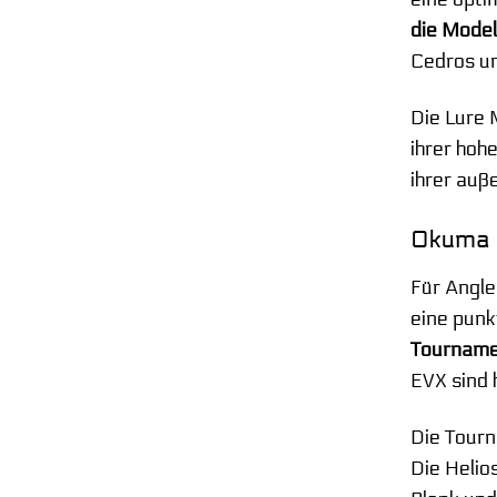
die Model
Cedros un
Die Lure 
ihrer hohe
ihrer auß
Okuma B
Für Angle
eine punk
Tournamen
EVX sind 
Die Tourn
Die Helios