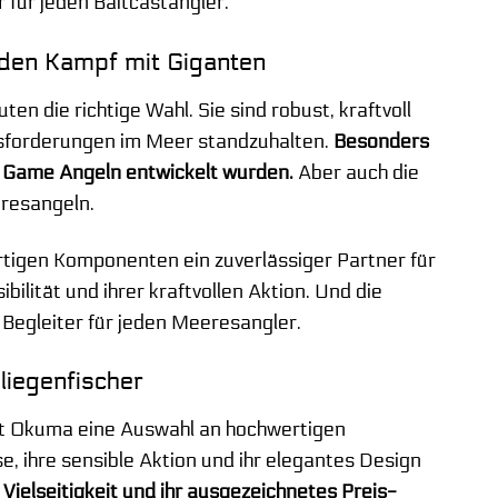
 für jeden Baitcastangler.
 den Kampf mit Giganten
 die richtige Wahl. Sie sind robust, kraftvoll
usforderungen im Meer standzuhalten.
Besonders
Big Game Angeln entwickelt wurden.
Aber auch die
eresangeln.
rtigen Komponenten ein zuverlässiger Partner für
ilität und ihrer kraftvollen Aktion. Und die
r Begleiter für jeden Meeresangler.
liegenfischer
etet Okuma eine Auswahl an hochwertigen
e, ihre sensible Aktion und ihr elegantes Design
 Vielseitigkeit und ihr ausgezeichnetes Preis-