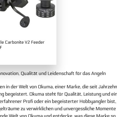
lle Carbonite V2 Feeder
F
novation, Qualität und Leidenschaft für das Angeln
n in der Welt von Okuma, einer Marke, die seit Jahrzehn
g begeistert. Okuma steht für Qualität, Leistung und ei
 erfahrener Profi oder ein begeisterter Hobbyangler bist
elträume zu verwirklichen und unvergessliche Momente a
ende Welt von Okuma und entdecke, was diese Marke so