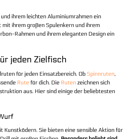
m und ihrem leichten Aluminiumrahmen ein
gt mit ihrem großen Spulenkern und ihrem
 Carbon-Rahmen und ihrem eleganten Design ein
r jeden Zielfisch
ruten für jeden Einsatzbereich. Ob
Spinnruten
,
assende
Rute
für dich. Die
Ruten
zeichnen sich
struktion aus. Hier sind einige der beliebtesten
 Wurf
 Kunstködern. Sie bieten eine sensible Aktion für
rill mit großen Fischen.
Besonders beliebt sind