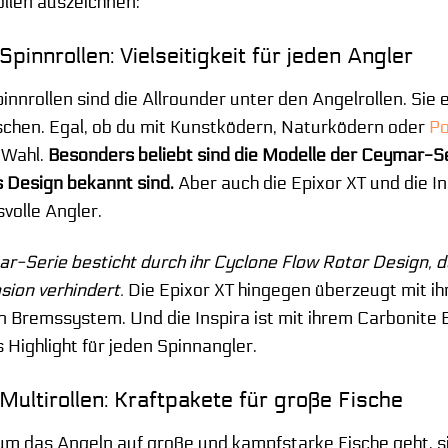
len auszeichnen:
pinnrollen: Vielseitigkeit für jeden Angler
nnrollen sind die Allrounder unter den Angelrollen. Sie e
ischen. Egal, ob du mit Kunstködern, Naturködern oder
P
 Wahl.
Besonders beliebt sind die Modelle der Ceymar-Serie
Design bekannt sind.
Aber auch die Epixor XT und die I
volle Angler.
r-Serie besticht durch ihr Cyclone Flow Rotor Design, d
sion verhindert.
Die Epixor XT hingegen überzeugt mit 
en Bremssystem. Und die Inspira ist mit ihrem Carbonit
 Highlight für jeden Spinnangler.
ultirollen: Kraftpakete für große Fische
m das Angeln auf große und kampfstarke Fische geht, si