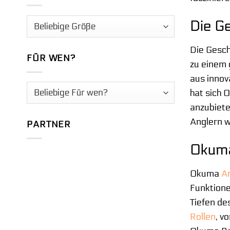
Die G
Die Gesch
FÜR WEN?
zu einem 
aus innov
hat sich 
anzubiete
Anglern w
PARTNER
Okuma
Okuma
An
Funktionen
Tiefen de
Rollen
, v