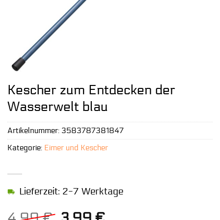
Kescher zum Entdecken der
Wasserwelt blau
Artikelnummer:
3583787381847
Kategorie:
Eimer und Kescher
Lieferzeit: 2-7 Werktage
Ursprünglicher
Aktueller
4,99
€
3,99
€