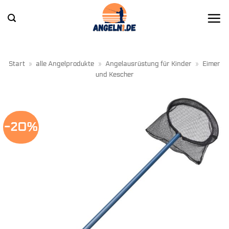
Zum
Inhalt
springen
Start
»
alle Angelprodukte
»
Angelausrüstung für Kinder
»
Eimer
und Kescher
-20%