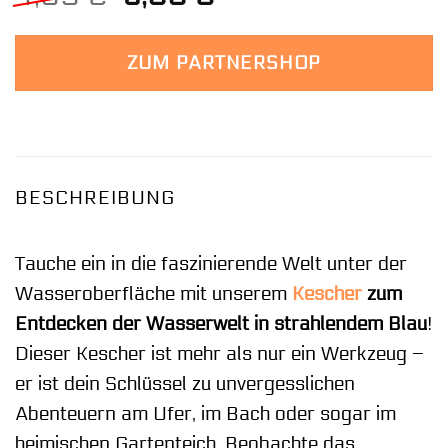
Preis
Preis
war:
ist:
ZUM PARTNERSHOP
4,99 €
3,99 €.
BESCHREIBUNG
Tauche ein in die faszinierende Welt unter der
Wasseroberfläche mit unserem
Kescher
zum
Entdecken der Wasserwelt in strahlendem Blau
!
Dieser Kescher ist mehr als nur ein Werkzeug –
er ist dein Schlüssel zu unvergesslichen
Abenteuern am Ufer, im Bach oder sogar im
heimischen Gartenteich. Beobachte das