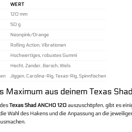
WERT
120 mm
50 g
Neonpink/Orange
Rolling Action, Vibrationen
Hochwertiges, robustes Gummi
Hecht, Zander, Barsch, Wels
ken
Jiggen, Carolina-Rig, Texas-Rig, Spinnfischen
das Maximum aus deinem Texas Sh
 des
Texas Shad ANCHO 120
auszuschöpfen, gibt es einig
 die Wahl des Hakens und die Anpassung an die jeweili
 ausmachen.