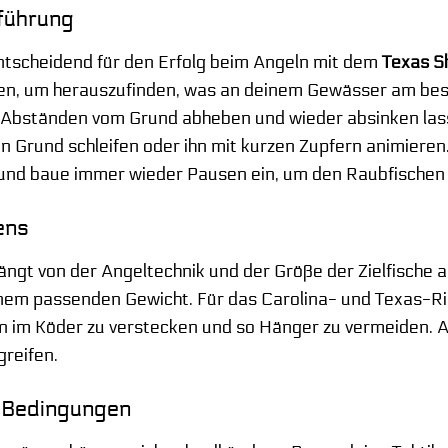
rführung
ntscheidend für den Erfolg beim Angeln mit dem
Texas 
n, um herauszufinden, was an deinem Gewässer am beste
 Abständen vom Grund abheben und wieder absinken lass
 Grund schleifen oder ihn mit kurzen Zupfern animieren.
 und baue immer wieder Pausen ein, um den Raubfischen 
ens
ngt von der Angeltechnik und der Größe der Zielfische a
nem passenden Gewicht. Für das Carolina- und Texas-Rig
 im Köder zu verstecken und so Hänger zu vermeiden. A
greifen.
 Bedingungen