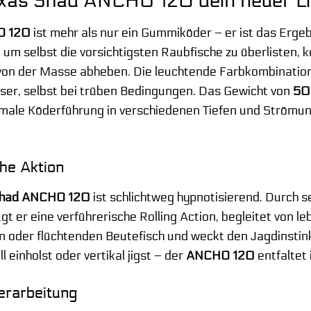
as Shad ANCHO 120 dein neuer Lie
O 120
ist mehr als nur ein Gummiköder – er ist das Ergeb
 um selbst die vorsichtigsten Raubfische zu überlisten, 
n von der Masse abheben. Die leuchtende Farbkombinatio
ser, selbst bei trüben Bedingungen. Das Gewicht von
50
imale Köderführung in verschiedenen Tiefen und Strömu
he Aktion
Shad ANCHO 120
ist schlichtweg hypnotisierend. Durch s
 er eine verführerische Rolling Action, begleitet von l
en oder flüchtenden Beutefisch und weckt den Jagdinstin
 einholst oder vertikal jigst – der
ANCHO 120
entfaltet 
erarbeitung