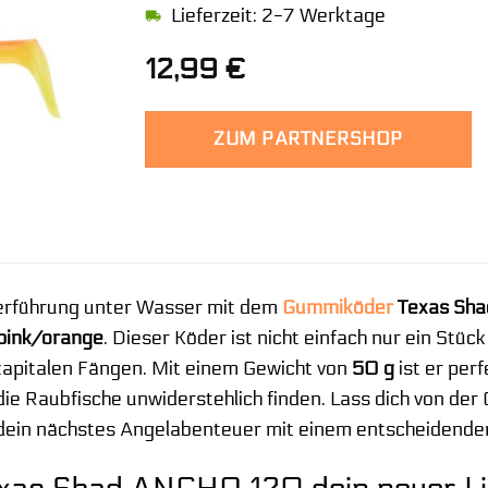
Lieferzeit: 2-7 Werktage
12,99
€
ZUM PARTNERSHOP
Verführung unter Wasser mit dem
Gummiköder
Texas Sh
pink/orange
. Dieser Köder ist nicht einfach nur ein Stü
kapitalen Fängen. Mit einem Gewicht von
50 g
ist er per
die Raubfische unwiderstehlich finden. Lass dich von de
dein nächstes Angelabenteuer mit einem entscheidenden