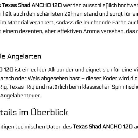
s
Texas Shad ANCHO 120
werden ausschließlich hochwer
 hält auch den schärfsten Zähnen stand und sorgt für e
 im Material verankert, sodass die leuchtende Farbe auch
it einem dezenten, aber effektiven Aroma versehen, das d
alle Angelarten
O 120
ist ein echter Allrounder und eignet sich für eine 
Barsch oder Wels abgesehen hast – dieser Köder wird dich
ig, Texas-Rig und natürlich beim klassischen Spinnfischen
e Angelabenteuer.
ails im Überblick
ichtigen technischen Daten des
Texas Shad ANCHO 120
au