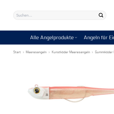
Zum
Inhalt
Suchen
springen
nach:
Alle Angelprodukte
Angeln für Ei
Start
»
Meeresangeln
»
Kunstköder Meeresangeln
»
Gummiköder 