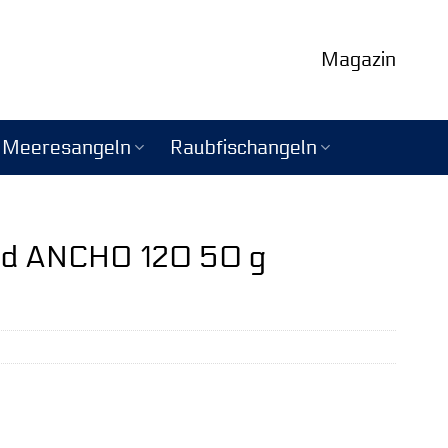
Magazin
Meeresangeln
Raubfischangeln
ad ANCHO 120 50 g