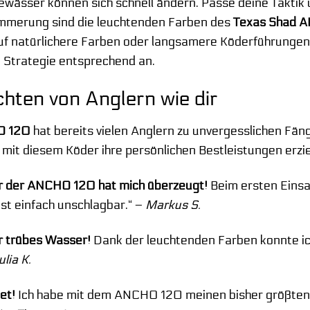
wässer können sich schnell ändern. Passe deine Taktik
mmerung sind die leuchtenden Farben des
Texas Shad 
 auf natürlichere Farben oder langsamere Köderführunge
 Strategie entsprechend an.
hten von Anglern wie dir
O 120
hat bereits vielen Anglern zu unvergesslichen Fäng
e mit diesem Köder ihre persönlichen Bestleistungen erzie
er der ANCHO 120 hat mich überzeugt!
Beim ersten Einsat
ist einfach unschlagbar.“ –
Markus S.
r trübes Wasser!
Dank der leuchtenden Farben konnte ich
ulia K.
et!
Ich habe mit dem ANCHO 120 meinen bisher größten 