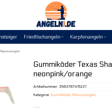
nsteiger
Friedfischangeln
Karpfenangeln
Meeresangeln
Gummiköder Texas Sh
neonpink/orange
Artikelnummer:
3583787415221
Kategorie:
Gummiköder Meeresangeln