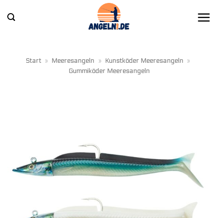
Zum
Inhalt
springen
Start
»
Meeresangeln
»
Kunstköder Meeresangeln
»
Gummiköder Meeresangeln