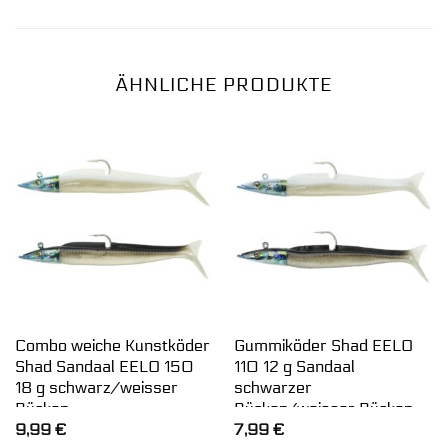
ÄHNLICHE PRODUKTE
Combo weiche Kunstköder
Gummiköder Shad EELO
Shad Sandaal EELO 150
110 12 g Sandaal
18 g schwarz/weisser
schwarzer
Rücken
Rücken/weisser Rücken
9,99
€
7,99
€