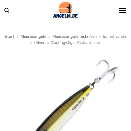
Zum
Inhalt
springen
Start
»
Meeresangeln
»
Meeresangeln Techniken
»
Spinnfischen
im Meer
»
Casting-Jigs, Küstenblinker