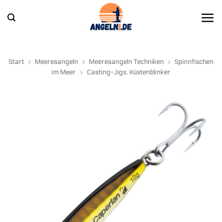
Zum
Inhalt
springen
Start
»
Meeresangeln
»
Meeresangeln Techniken
»
Spinnfischen
im Meer
»
Casting-Jigs, Küstenblinker