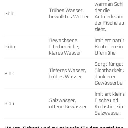
warmen Schim
Trübes Wasser,
der die
Gold
bewölktes Wetter
Aufmerksamke
der Fische auf 
zieht.
Bewachsene
Imitiert natürl
Grün
Uferbereiche,
Beutetiere in
klares Wasser
Ufernähe.
Sorgt für gute
Tieferes Wasser,
Sichtbarkeit au
Pink
trübes Wasser
dunkleren
Gewässerberei
Imitiert kleine
Salzwasser,
Fische und
Blau
offene Gewässer
Krebstiere im
Salzwasser.