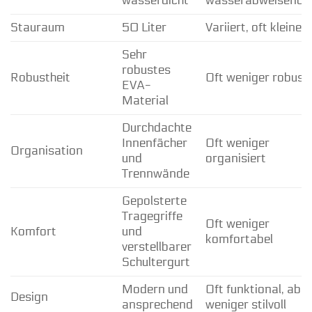
wasserdicht
wasserabweisend
Stauraum
50 Liter
Variiert, oft kleiner
Sehr
robustes
Robustheit
Oft weniger robust
EVA-
Material
Durchdachte
Innenfächer
Oft weniger
Organisation
und
organisiert
Trennwände
Gepolsterte
Tragegriffe
Oft weniger
Komfort
und
komfortabel
verstellbarer
Schultergurt
Modern und
Oft funktional, aber
Design
ansprechend
weniger stilvoll