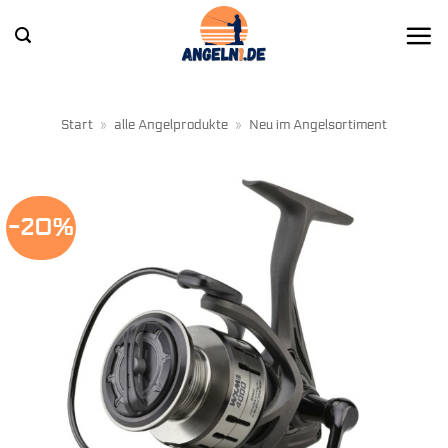
Zum
Inhalt
springen
Start
»
alle Angelprodukte
»
Neu im Angelsortiment
-20%