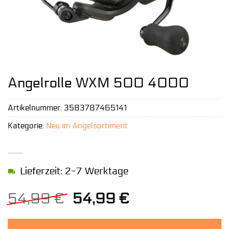
Angelrolle WXM 500 4000
Artikelnummer:
3583787465141
Kategorie:
Neu im Angelsortiment
Lieferzeit: 2-7 Werktage
Ursprünglicher
Aktueller
54,99
€
54,99
€
Preis
Preis
war:
ist: