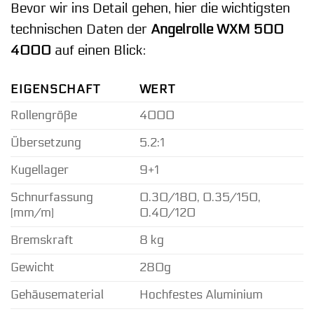
Bevor wir ins Detail gehen, hier die wichtigsten
technischen Daten der
Angelrolle WXM 500
4000
auf einen Blick:
EIGENSCHAFT
WERT
Rollengröße
4000
Übersetzung
5.2:1
Kugellager
9+1
Schnurfassung
0.30/180, 0.35/150,
(mm/m)
0.40/120
Bremskraft
8 kg
Gewicht
280g
Gehäusematerial
Hochfestes Aluminium