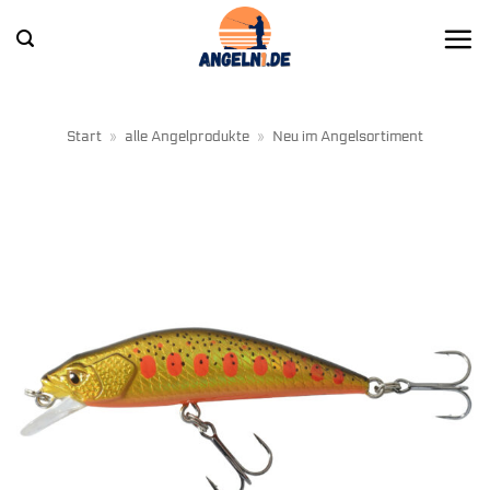
Zum
Inhalt
springen
Start
»
alle Angelprodukte
»
Neu im Angelsortiment