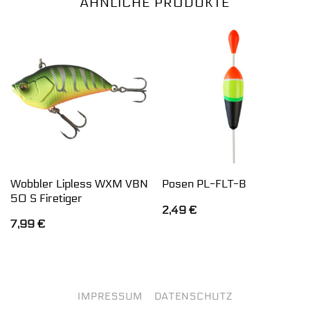
ÄHNLICHE PRODUKTE
Wobbler Lipless WXM VBN
Posen PL-FLT-B
50 S Firetiger
2,49
€
7,99
€
IMPRESSUM
DATENSCHUTZ