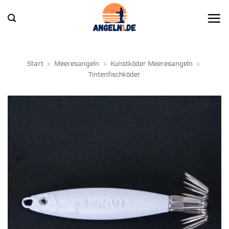
Zum
Inhalt
springen
Start
»
Meeresangeln
»
Kunstköder Meeresangeln
»
Tintenfischköder