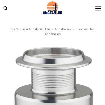
Zum
Inhalt
springen
Start
»
alle Angelprodukte
»
Angelrollen
»
Ersatzspulen
Angelrollen