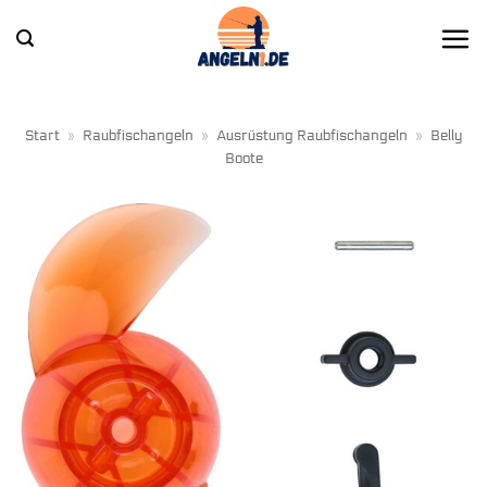
Zum
Inhalt
springen
Start
»
Raubfischangeln
»
Ausrüstung Raubfischangeln
»
Belly
Boote