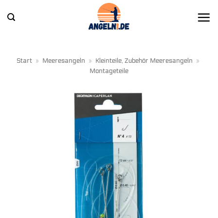
Zum
Inhalt
springen
Start
»
Meeresangeln
»
Kleinteile, Zubehör Meeresangeln
»
Montageteile