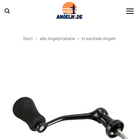
Zum
Inhalt
springen
Start
»
alle Angelprodukte
»
Ersatzteile Angeln