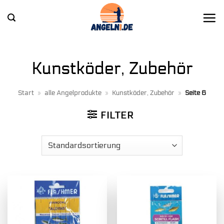
Zum
Inhalt
springen
Kunstköder, Zubehör
Start
»
alle Angelprodukte
»
Kunstköder, Zubehör
»
Seite 6
FILTER