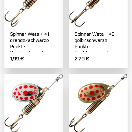
Spinner Weta + #1
Spinner Weta + #2
orange/schwarze
gelb/schwarze
Punkte
Punkte
Raubfischangeln
Raubfischangeln
1,99
€
2,79
€