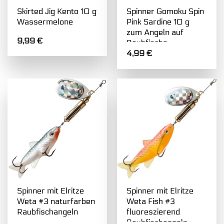
Skirted Jig Kento 10 g
Spinner Gomoku Spin
Wassermelone
Pink Sardine 10 g
zum Angeln auf
9,99
€
Raubfische
4,99
€
Spinner mit Elritze
Spinner mit Elritze
Weta #3 naturfarben
Weta Fish #3
Raubfischangeln
fluoreszierend
Raubfischangeln