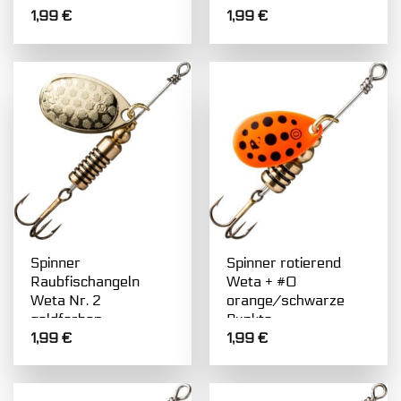
1,99
€
1,99
€
Spitzen
Spitzen
Spinner
Spinner rotierend
Raubfischangeln
Weta + #0
Weta Nr. 2
orange/schwarze
goldfarben
Punkte
1,99
€
1,99
€
Raubfischangeln