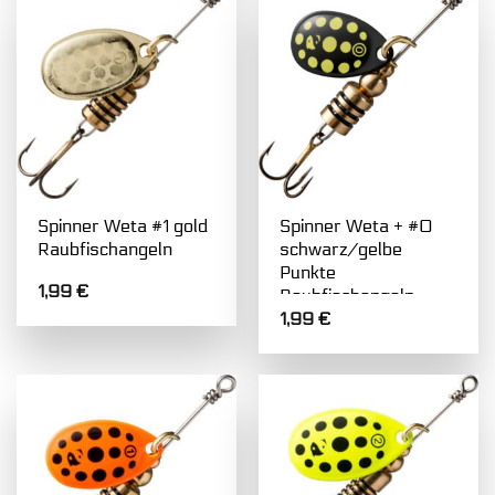
Spinner Weta #1 gold
Spinner Weta + #0
Raubfischangeln
schwarz/gelbe
Punkte
1,99
€
Raubfischangeln
1,99
€