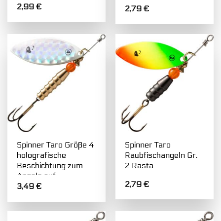
2,99
€
2,79
€
Raubfische
Spinner Taro Größe 4
Spinner Taro
holografische
Raubfischangeln Gr.
Beschichtung zum
2 Rasta
Angeln auf
2,79
€
3,49
€
Raubfische