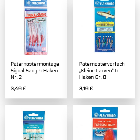
Paternostermontage
Paternostervorfach
Signal Sang 5 Haken
„Kleine Larven“ 6
Nr. 2
Haken Gr. 8
3,49
€
3,19
€