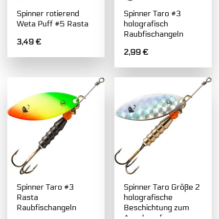
Spinner rotierend
Spinner Taro #3
Weta Puff #5 Rasta
holografisch
Raubfischangeln
3,49
€
2,99
€
Spinner Taro #3
Spinner Taro Größe 2
Rasta
holografische
Raubfischangeln
Beschichtung zum
Angeln auf