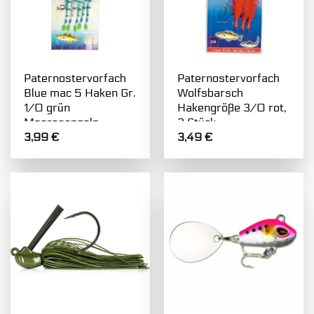
Paternostervorfach
Paternostervorfach
Blue mac 5 Haken Gr.
Wolfsbarsch
1/0 grün
Hakengröße 3/0 rot,
Meeresangeln
3 Stück
3,99
€
3,49
€