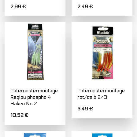
2,99
€
2,49
€
Paternostermontage
Paternostermontage
Raglou phospho 4
rot/gelb 2/0
Haken Nr. 2
3,49
€
10,52
€