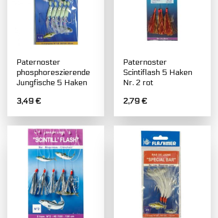
Paternoster
Paternoster
phosphoreszierende
Scintiflash 5 Haken
Jungfische 5 Haken
Nr. 2 rot
3,49
€
2,79
€