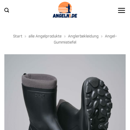
Zum
Inhalt
springen
Start
»
alle Angelprodukte
»
Anglerbekleidung
»
Angel-
Gummistiefel