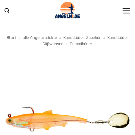
Zum
Inhalt
springen
Start
»
alle Angelprodukte
»
Kunstköder, Zubehör
»
Kunstköder
Süßwasser
»
Gummiköder