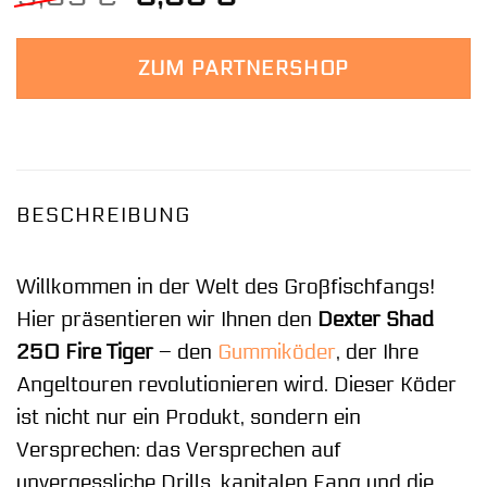
Preis
Preis
war:
ist:
ZUM PARTNERSHOP
9,99 €
6,99 €.
BESCHREIBUNG
Willkommen in der Welt des Großfischfangs!
Hier präsentieren wir Ihnen den
Dexter Shad
250 Fire Tiger
– den
Gummiköder
, der Ihre
Angeltouren revolutionieren wird. Dieser Köder
ist nicht nur ein Produkt, sondern ein
Versprechen: das Versprechen auf
unvergessliche Drills, kapitalen Fang und die