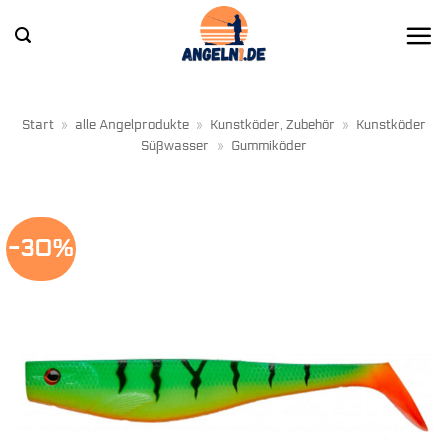
Zum
Inhalt
springen
Start
»
alle Angelprodukte
»
Kunstköder, Zubehör
»
Kunstköder
Süßwasser
»
Gummiköder
-30%