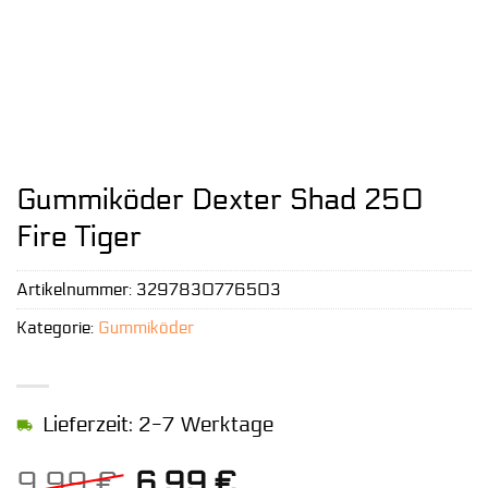
Gummiköder Dexter Shad 250
Fire Tiger
Artikelnummer:
3297830776503
Kategorie:
Gummiköder
Lieferzeit: 2-7 Werktage
Ursprünglicher
Aktueller
9,99
€
6,99
€