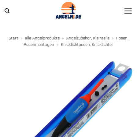
Zum
Inhalt
springen
Start
»
alle Angelprodukte
»
Angelzubehör, Kleinteile
»
Posen,
Posenmontagen
»
Knicklichtposen, Knicklichter