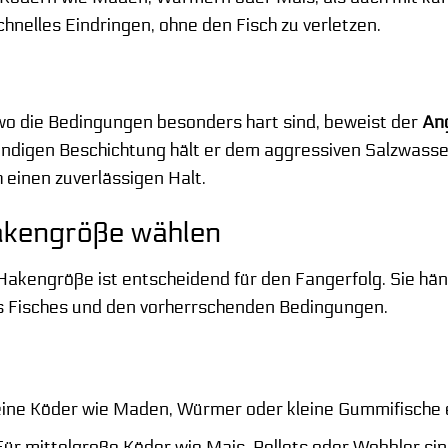
chnelles Eindringen, ohne den Fisch zu verletzen.
wo die Bedingungen besonders hart sind, beweist der
An
ndigen Beschichtung hält er dem aggressiven Salzwasse
 einen zuverlässigen Halt.
Hakengröße wählen
 Hakengröße ist entscheidend für den Fangerfolg. Sie hä
es Fisches und den vorherrschenden Bedingungen.
eine Köder wie Maden, Würmer oder kleine Gummifische e
ür mittelgroße Köder wie Mais, Pellets oder Wobbler sin