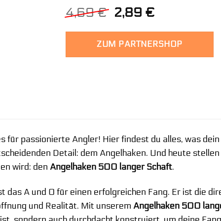
Ursprünglicher
Aktueller
4,69
€
2,89
€
Preis
Preis
war:
ist:
ZUM PARTNERSHOP
4,69 €
2,89 €.
 für passionierte Angler! Hier findest du alles, was dei
tscheidenden Detail: dem Angelhaken. Und heute stellen w
ben wird: den
Angelhaken 500 langer Schaft
.
t das A und O für einen erfolgreichen Fang. Er ist die d
offnung und Realität. Mit unserem
Angelhaken 500 lange
 ist, sondern auch durchdacht konstruiert, um deine Fan