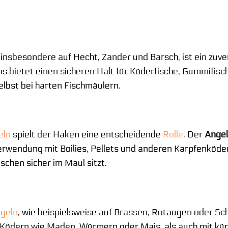
, insbesondere auf Hecht, Zander und Barsch, ist ein zuve
s bietet einen sicheren Halt für Köderfische, Gummifis
elbst bei harten Fischmäulern.
eln
spielt der Haken eine entscheidende
Rolle
. Der
Angel
erwendung mit Boilies, Pellets und anderen Karpfenköder
ischen sicher im Maul sitzt.
ngeln
, wie beispielsweise auf Brassen, Rotaugen oder Sch
 Ködern wie Maden, Würmern oder Mais, als auch mit kü