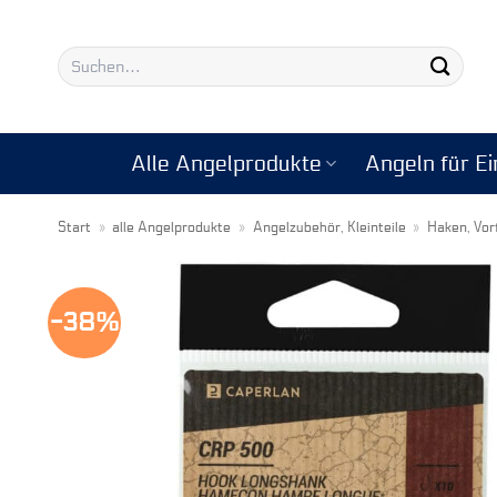
Zum
Inhalt
Suchen
springen
nach:
Alle Angelprodukte
Angeln für Ei
Start
»
alle Angelprodukte
»
Angelzubehör, Kleinteile
»
Haken, Vor
-38%