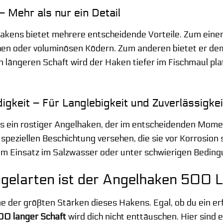
 Mehr als nur ein Detail
akens bietet mehrere entscheidende Vorteile. Zum einen
hen oder voluminösen Ködern. Zum anderen bietet er dem
 längeren Schaft wird der Haken tiefer im Fischmaul plat
gkeit – Für Langlebigkeit und Zuverlässigkei
 als ein rostiger Angelhaken, der im entscheidenden Mom
 speziellen Beschichtung versehen, die sie vor Korrosion 
m Einsatz im Salzwasser oder unter schwierigen Bedingu
gelarten ist der Angelhaken 500 L
eine der größten Stärken dieses Hakens. Egal, ob du ein 
0 langer Schaft
wird dich nicht enttäuschen. Hier sind e