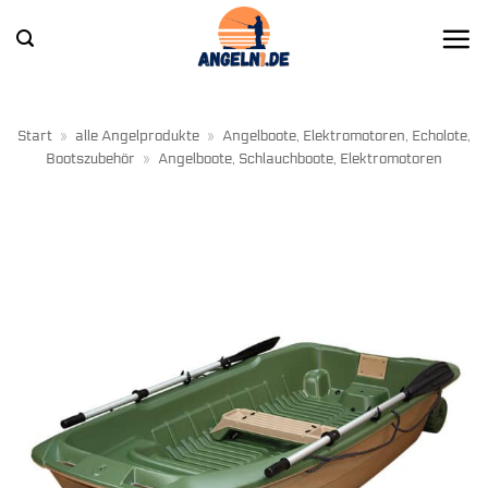
Zum
Inhalt
springen
Start
»
alle Angelprodukte
»
Angelboote, Elektromotoren, Echolote,
Bootszubehör
»
Angelboote, Schlauchboote, Elektromotoren